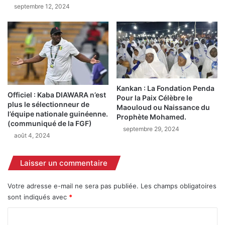
s
septembre 12, 2024
e
é
(
s
4
d
)
o
R
n
a
t
d
u
i
Kankan : La Fondation Penda
n
o
Officiel : Kaba DIAWARA n’est
Pour la Paix Célèbre le
c
s
plus le sélectionneur de
Maouloud ou Naissance du
a
P
l’équipe nationale guinéenne.
Prophète Mohamed.
s
r
(communiqué de la FGF)
septembre 29, 2024
g
i
août 4, 2024
r
v
a
é
Laisser un commentaire
v
e
e
s
s
Votre adresse e-mail ne sera pas publiée.
Les champs obligatoires
F
u
e
sont indiqués avec
*
r
r
C
l
m