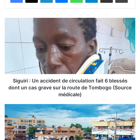
S
i
g
u
i
r
i
:
U
n
Siguiri : Un accident de circulation fait 6 blessés
a
dont un cas grave sur la route de Tombogo (Source
c
médicale)
c
i
D
d
e
e
r
n
n
t
i
d
è