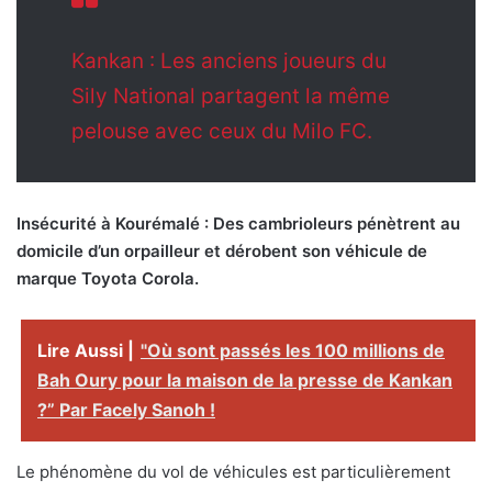
Kankan : Les anciens joueurs du
Sily National partagent la même
pelouse avec ceux du Milo FC.
Insécurité à Kourémalé : Des cambrioleurs pénètrent au
domicile d’un orpailleur et dérobent son véhicule de
marque Toyota Corola.
Lire Aussi |
"Où sont passés les 100 millions de
Bah Oury pour la maison de la presse de Kankan
?” Par Facely Sanoh !
Le phénomène du vol de véhicules est particulièrement