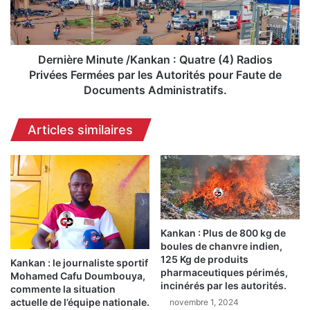
e
r
c
e
i
M
r
i
Dernière Minute /Kankan : Quatre (4) Radios
c
n
Privées Fermées par les Autorités pour Faute de
u
u
Documents Administratifs.
l
t
a
e
Articles similaires
t
/
i
K
o
a
n
n
f
k
a
a
i
n
t
Kankan : Plus de 800 kg de
:
6
boules de chanvre indien,
Q
125 Kg de produits
b
u
Kankan : le journaliste sportif
pharmaceutiques périmés,
l
Mohamed Cafu Doumbouya,
a
incinérés par les autorités.
e
commente la situation
t
actuelle de l’équipe nationale.
novembre 1, 2024
s
r