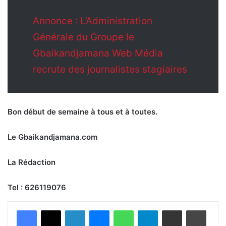
Annonce : L’Administration
Générale du Groupe le
Gbaikandjamana Web Média
recrute des journalistes stagiaires
Bon début de semaine à tous et à toutes.
Le Gbaikandjamana.com
La Rédaction
Tel : 626119076
Facebook
X
Linkedin
Messenger
WhatsApp
Telegram
Partager par email
Imprimer