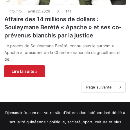
Info Info
avril 22, 2026
0
141
Affaire des 14 millions de dollars :
Souleymane Berété « Apache » et ses co-
prévenus blanchis par la justice
Le procès de Souleymane Berété, connu sous le surnom «
Apache », président de la Chambre nationale d’agriculture, et
de…
Lire la suite »
Page suivante
Djamanainfo.com est votre site d'information indépendant dédié à
l’actualité guinéenne : politique, société, sport, culture et plus