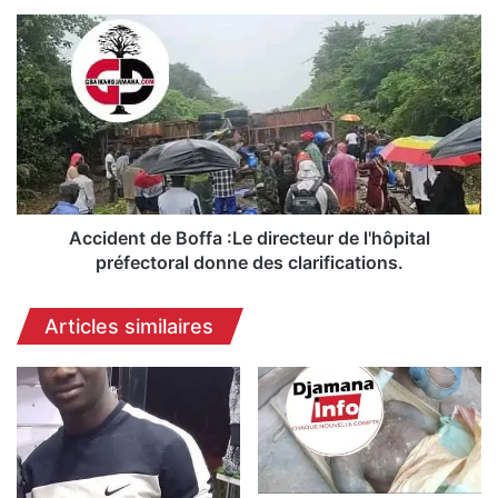
Accident
de
Boffa
:Le
directeur
de
l'hôpital
préfectoral
donne
des
Accident de Boffa :Le directeur de l'hôpital
clarifications.
préfectoral donne des clarifications.
Articles similaires