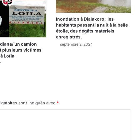
n
s
a
Inondation à Dialakoro : les
c
habitants passent la nuit à la belle
étoile, des dégâts matériels
r
enregistrés.
é
iana/ un camion
c
septembre 2, 2024
it plusieurs victimes
h
à Loïla.
a
24
m
p
i
o
n
d
igatoires sont indiqués avec
*
e
G
u
i
n
é