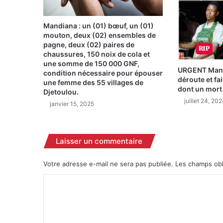
n
s
Mandiana : un (01) bœuf, un (01)
t
mouton, deux (02) ensembles de
r
pagne, deux (02) paires de
o
chaussures, 150 noix de cola et
u
une somme de 150 000 GNF,
URGENT Mand
v
condition nécessaire pour épouser
déroute et fa
e
une femme des 55 villages de
dont un mort 
l
Djetoulou.
juillet 24, 20
a
janvier 15, 2025
m
o
r
Laisser un commentaire
t
d
Votre adresse e-mail ne sera pas publiée.
Les champs obl
a
n
C
s
u
o
n
m
e