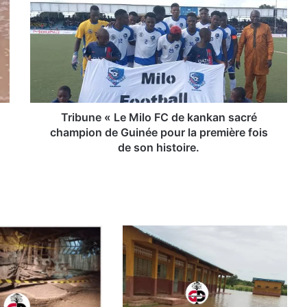
r
i
b
u
n
e
«
L
e
Tribune « Le Milo FC de kankan sacré
M
champion de Guinée pour la première fois
i
de son histoire.
l
o
F
C
d
e
k
a
n
k
a