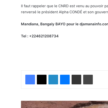
Il faut rappeler que le CNRD est venu au pouvoir pa
renversé le président Alpha CONDÉ et son gouve
Mandiana, Bangaly BAYO pour le djamanainfo.co
Tel : +224621208734
Facebook
X
Linkedin
Messenger
Partager par email
Imprimer
S