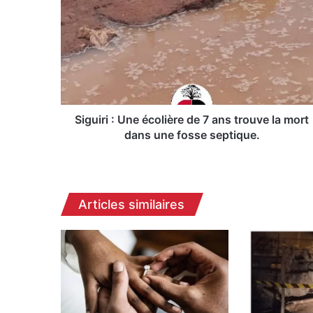
i
g
u
i
r
i
:
U
n
Siguiri : Une écolière de 7 ans trouve la mort
e
dans une fosse septique.
é
c
o
l
Articles similaires
i
è
r
e
d
e
7
a