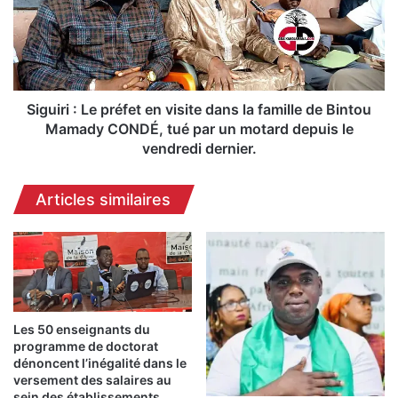
:
i
L
r
e
i
D
:
P
L
E
e
Siguiri : Le préfet en visite dans la famille de Bintou
m
p
Mamady CONDÉ, tué par un motard depuis le
e
r
vendredi dernier.
n
é
a
f
Articles similaires
c
e
e
t
«
e
S
n
i
v
u
i
n
s
D
Les 50 enseignants du
i
programme de doctorat
i
t
dénoncent l’inégalité dans le
r
e
versement des salaires au
e
d
sein des établissements