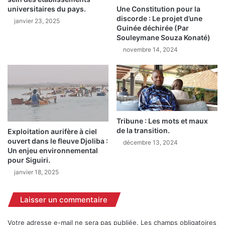
c
a
Une Constitution pour la
universitaires du pays.
t
n
discorde : Le projet d’une
janvier 23, 2025
e
s
Guinée déchirée (Par
u
l
Souleymane Souza Konaté)
r
a
novembre 14, 2024
d
f
'
a
é
m
c
i
o
l
l
l
e
e
Tribune : Les mots et maux
r
de la transition.
Exploitation aurifère à ciel
d
é
ouvert dans le fleuve Djoliba :
e
décembre 13, 2024
Un enjeu environnemental
c
B
pour Siguiri.
l
i
a
janvier 18, 2025
n
m
t
e
o
Laisser un commentaire
u
u
n
M
Votre adresse e-mail ne sera pas publiée.
Les champs obligatoires
s