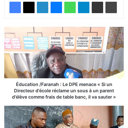
Facebook
X
Linkedin
Messenger
WhatsApp
Telegram
Partager par email
Imprimer
É
d
u
c
a
t
i
o
n
/
Éducation /Faranah : Le DPE menace « Si un
F
Directeur d'école réclame un sous à un parent
a
d'élève comme frais de table banc, il va sauter »
r
a
S
n
i
a
g
h
u