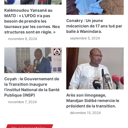
c
s
Kalémoudou Yansané au
e
'
MATD : « L’UFDG n’a pas
u
é
Conakry : Un jeune
besoin de prendre les
n
c
mécanicien de 17 ans tué par
taureaux par les cornes. Nos
a
h
balle à Wanindara.
structures sont en règle. »
p
a
septembre 5, 2024
novembre 9, 2024
p
p
e
p
l
e
d
à
'
u
o
n
f
e
Coyah : le Gouvernement de
f
t
la Transition Inaugure
r
l’institut National de la Santé
e
Publique (INSP)
e
Arès son limogeage,
n
Mandjan Sidibé remercie le
(
t
novembre 7, 2024
président de la transition.
V
a
o
décembre 15, 2024
t
i
i
r
v