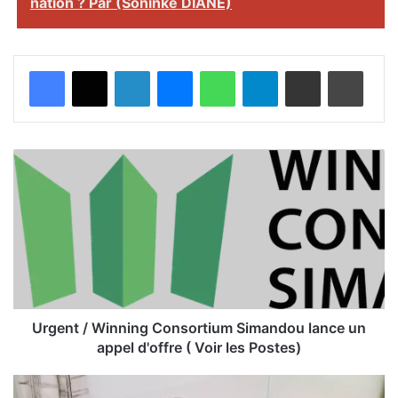
nation ? Par (Soninké DIANÉ)
Facebook
X
Linkedin
Messenger
WhatsApp
Telegram
Partager par email
Imprimer
U
r
g
e
n
t
/
W
i
n
Urgent / Winning Consortium Simandou lance un
n
appel d'offre ( Voir les Postes)
i
n
U