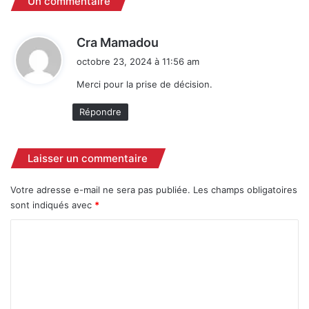
Un commentaire
l
e
e
d
s
'
d
Cra Mamadou
P
a
i
octobre 23, 2024 à 11:56 am
o
s
t
s
s
Merci pour la prise de décision.
t
a
:
e
s
Répondre
s
s
)
i
n
Laisser un commentaire
a
t
Votre adresse e-mail ne sera pas publiée.
Les champs obligatoires
,
sont indiqués avec
*
l
'
C
u
o
n
d
m
e
m
s