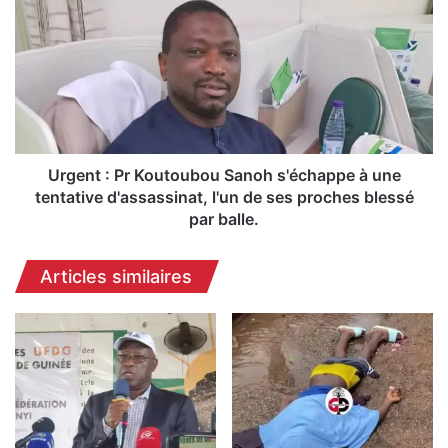
g
r
C
g
o
e
n
n
s
t
o
:
r
P
t
r
i
K
Urgent : Pr Koutoubou Sanoh s'échappe à une
u
o
tentative d'assassinat, l'un de ses proches blessé
m
u
par balle.
S
t
i
o
Articles similaires
m
u
a
b
n
o
d
u
o
S
u
a
l
n
a
o
n
h