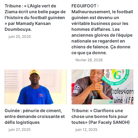
o
Tribune : « L’Aigle vert de
FEGUIFOOT :
:
n
Ziama écrit une belle page de
Malheureusement, le football
l
l’histoire du football guinéen
guinéen est devenu un
a
e
» par Mamady Kansan
véritable business pour les
l
p
Doumbouya.
hommes d’affaires. Les
e
r
anciennes gloires de l’équipe
juin 25, 2025
G
o
nationale se regardent en
u
c
chiens de faïence. Ça donne
i
u
ce que ça donne.
n
r
février 28, 2026
é
e
e
u
n
r
n
d
e
e
p
K
o
a
u
n
Guinée : pénurie de ciment,
Tribune: « Clarifions une
r
entre demande croissante et
chose une bonne fois pour
k
l
défis logistiques
toutes» (Par Facely SANOH)
a
’
n
juin 27, 2025
juin 12, 2025
E
p