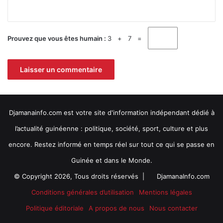
E
*
P
T
)
Prouvez que vous êtes humain :
3 + 7 =
f
o
r
m
e
l
e
Djamanainfo.com est votre site d'information indépendant dédié à
s
G
l’actualité guinéenne : politique, société, sport, culture et plus
o
encore. Restez informé en temps réel sur tout ce qui se passe en
u
v
Guinée et dans le Monde.
e
© Copyright 2026, Tous droits réservés |
DjamanaInfo.com
r
n
Conditions générales d’utilisation
Mentions légales
e
Politique éditoriale
A propos de nous
Nous contacter
m
e