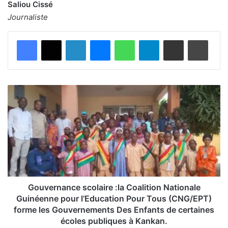
Saliou Cissé
Journaliste
Facebook
X
Linkedin
Messenger
WhatsApp
Telegram
Partager par email
Imprimer
G
o
u
v
e
r
n
a
n
c
Gouvernance scolaire :la Coalition Nationale
e
Guinéenne pour l’Education Pour Tous (CNG/EPT)
s
forme les Gouvernements Des Enfants de certaines
c
écoles publiques à Kankan.