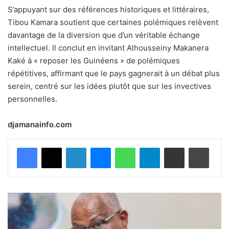
S’appuyant sur des références historiques et littéraires,
Tibou Kamara soutient que certaines polémiques relèvent
davantage de la diversion que d’un véritable échange
intellectuel. Il conclut en invitant Alhousseiny Makanera
Kaké à « reposer les Guinéens » de polémiques
répétitives, affirmant que le pays gagnerait à un débat plus
serein, centré sur les idées plutôt que sur les invectives
personnelles.
djamanainfo.com
Facebook
X
Linkedin
Messenger
WhatsApp
Telegram
Partager par email
Imprimer
R
é
f