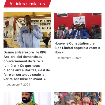
Articles similaires
a
r
d
t
o
e
u
t
O
d
u
’
r
i
y
m
B
Nouvelle Constitution : le
p
Bloc Libéral appelle à voter «
a
o
Drame à Nzérékoré : le RPG
Non »
h
r
Arc-en-ciel demande au
e
septembre 1, 2025
t
gouvernement de faire la
x
a
lumière :« Ce que nous
p
n
disons aux autorités, c’est de
l
t
faire en sorte que seule la
i
s
vérité soit mise en avant. »
q
d
décembre 7, 2024
u
é
e
g
l
â
e
t