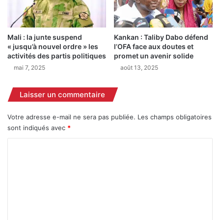
s
s
r
m
a
a
i
t
Mali : la junte suspend
Kankan : Taliby Dabo défend
s
« jusqu’à nouvel ordre » les
l’OFA face aux doutes et
é
activités des partis politiques
promet un avenir solide
o
r
n
i
mai 7, 2025
août 13, 2025
s
e
d
l
Laisser un commentaire
u
s
c
d
Votre adresse e-mail ne sera pas publiée.
Les champs obligatoires
h
a
sont indiqués avec
*
a
n
n
s
C
g
u
e
n
o
m
a
m
e
c
m
n
c
t
i
e
d
d
n