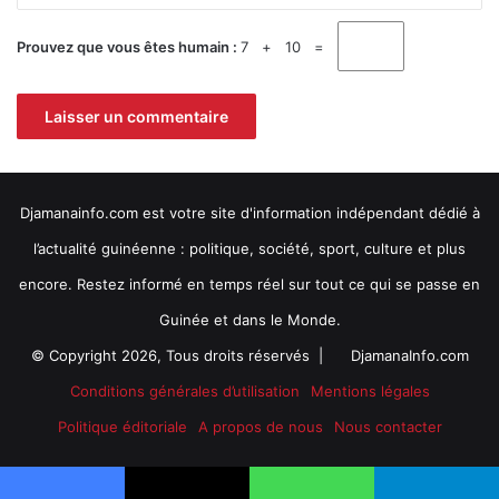
t
o
s
y
Prouvez que vous êtes humain :
7 + 10 =
d
a
e
.
s
a
n
t
é
Djamanainfo.com est votre site d'information indépendant dédié à
e
n
l’actualité guinéenne : politique, société, sport, culture et plus
v
encore. Restez informé en temps réel sur tout ce qui se passe en
o
l
Guinée et dans le Monde.
o
© Copyright 2026, Tous droits réservés |
DjamanaInfo.com
n
t
Conditions générales d’utilisation
Mentions légales
a
Politique éditoriale
A propos de nous
Nous contacter
r
i
a