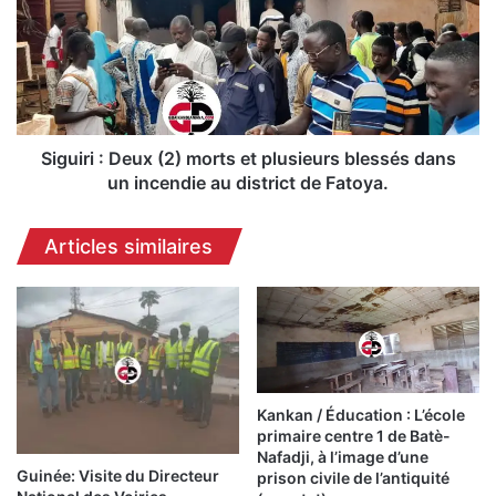
e
u
d
i
e
r
l
i
a
:
J
D
e
e
Siguiri : Deux (2) morts et plusieurs blessés dans
u
u
un incendie au district de Fatoya.
n
x
e
(
Articles similaires
s
2
s
)
e
m
p
o
r
r
é
t
s
s
i
e
Kankan / Éducation : L’école
d
primaire centre 1 de Batè-
t
e
Nafadji, à l’image d’une
p
Guinée: Visite du Directeur
prison civile de l’antiquité
l
l