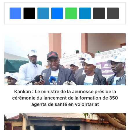
Facebook
X
Linkedin
Messenger
WhatsApp
Telegram
Partager par email
Imprimer
K
a
n
k
a
n
:
L
e
m
Kankan : Le ministre de la Jeunesse préside la
i
cérémonie du lancement de la formation de 350
n
agents de santé en volontariat
i
s
S
t
i
r
g