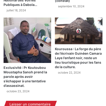
National des Voiries
(constat)
a
u
Publiques à Dabola…
c
septembre 10, 2024
s
juillet 18, 2024
é
i
r
e
é
u
m
r
o
s
n
b
i
l
e
e
Kouroussa : La forge du père
d
s
de l’écrivain Guinéen Camara
u
s
Laye l’enfant noir, reste un
l
é
lieu touristique pour les fans
a
s
de la culture.
Exclusivité : Pr Koutoubou
n
d
Moustapha Sanoh prend la
octobre 22, 2024
c
parole après avoir
a
e
s’échapper à une tentative
n
d’assassinat.
m
s
e
octobre 23, 2024
u
n
n
t
i
Laisser un commentaire
d