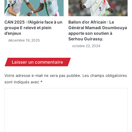
'
e
E
s
m
é
e
t
Ballon d’or Africain : Le
CAN 2025 : l’Algérie face à un
r
r
Général Mamadi Doumbouya
groupe E relevé et plein
g
a
apporte son soutien à
d’enjeux
e
n
Serhou Guirassy.
décembre 19, 2025
n
g
octobre 22, 2024
c
è
e
r
Laisser un commentaire
M
e
a
s
g
f
Votre adresse e-mail ne sera pas publiée.
Les champs obligatoires
a
a
sont indiqués avec
*
z
i
C
i
t
n
r
o
e
e
m
l
v
a
e
m
n
n
e
c
i