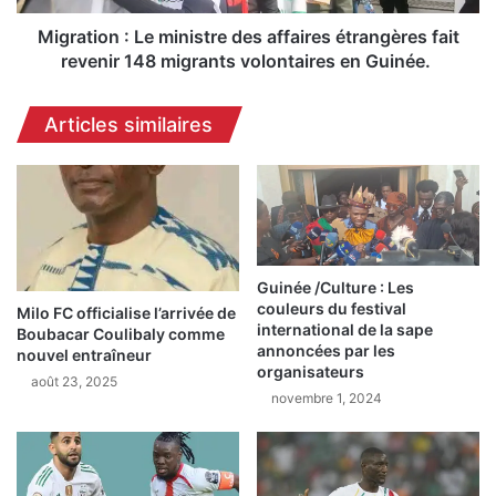
u
n
r
:
Migration : Le ministre des affaires étrangères fait
s
L
revenir 148 migrants volontaires en Guinée.
d
e
u
m
Articles similaires
F
i
o
n
r
i
u
s
m
t
É
r
c
e
Guinée /Culture : Les
o
d
couleurs du festival
n
Milo FC officialise l’arrivée de
e
international de la sape
Boubacar Coulibaly comme
o
s
annoncées par les
nouvel entraîneur
m
a
organisateurs
i
août 23, 2025
f
novembre 1, 2024
q
f
u
a
e
i
d
r