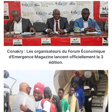
C
o
n
a
k
r
y
:
L
e
Conakry : Les organisateurs du Forum Économique
s
d'Emergence Magazine lancent officiellement la 3
o
édition.
r
g
M
a
i
n
g
i
r
s
a
a
t
t
i
e
o