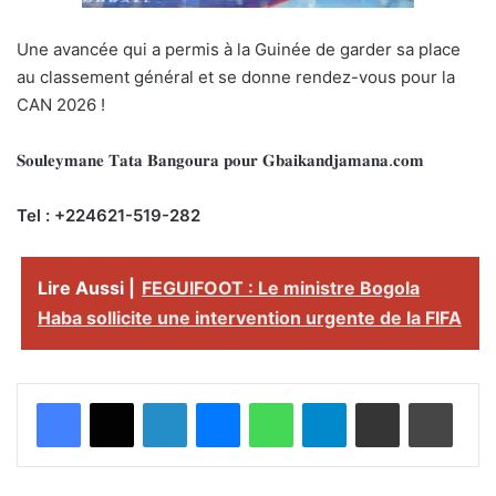
Une avancée qui a permis à la Guinée de garder sa place
au classement général et se donne rendez-vous pour la
CAN 2026 !
𝐒𝐨𝐮𝐥𝐞𝐲𝐦𝐚𝐧𝐞 𝐓𝐚𝐭𝐚 𝐁𝐚𝐧𝐠𝐨𝐮𝐫𝐚 𝐩𝐨𝐮𝐫 𝐆𝐛𝐚𝐢𝐤𝐚𝐧𝐝𝐣𝐚𝐦𝐚𝐧𝐚.𝐜𝐨𝐦
Tel : +224621-519-282
Lire Aussi |
FEGUIFOOT : Le ministre Bogola
Haba sollicite une intervention urgente de la FIFA
Facebook
X
Linkedin
Messenger
WhatsApp
Telegram
Partager par email
Imprimer