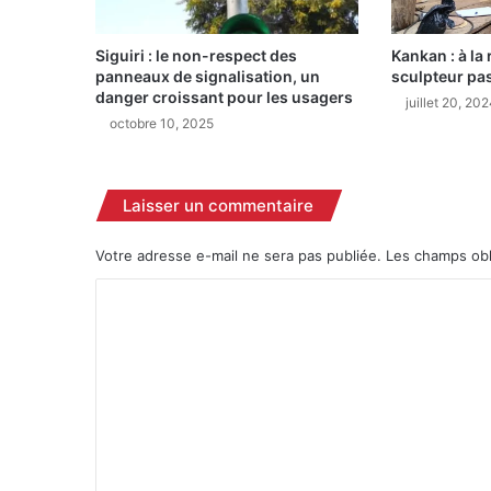
m
e
Kankan : à la
Siguiri : le non-respect des
s
sculpteur pa
panneaux de signalisation, un
d
danger croissant pour les usagers
é
juillet 20, 20
octobre 10, 2025
n
o
n
c
Laisser un commentaire
e
n
Votre adresse e-mail ne sera pas publiée.
Les champs obl
t
u
C
n
o
e
«
m
v
m
i
c
e
t
n
o