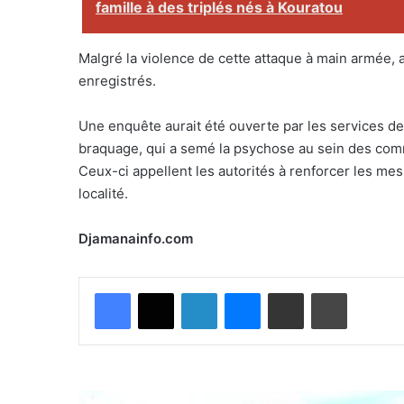
famille à des triplés nés à Kouratou
Malgré la violence de cette attaque à main armée, 
enregistrés.
Une enquête aurait été ouverte par les services de s
braquage, qui a semé la psychose au sein des co
Ceux-ci appellent les autorités à renforcer les mes
localité.
Djamanainfo.com
Facebook
X
Linkedin
Messenger
Partager par email
Imprimer
F