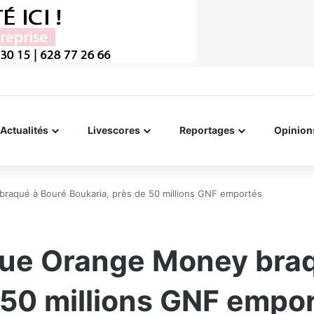
Actualités
Livescores
Reportages
Opinion
braqué à Bouré Boukaria, près de 50 millions GNF emportés
sque Orange Money bra
 50 millions GNF empo