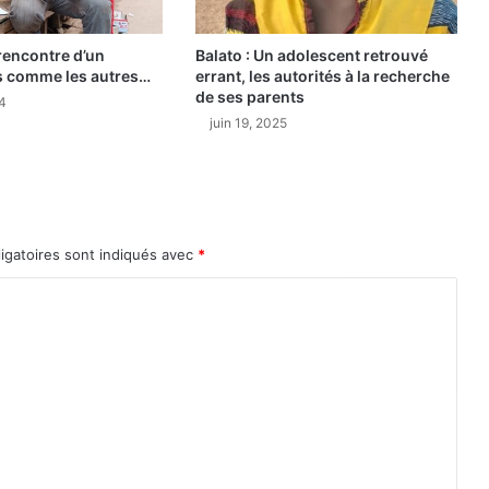
f
f
 rencontre d’un
Balato : Un adolescent retrouvé
r
s comme les autres…
errant, les autorités à la recherche
o
de ses parents
n
24
juin 19, 2025
t
e
n
t
l
e
igatoires sont indiqués avec
*
s
p
r
e
m
i
è
r
e
s