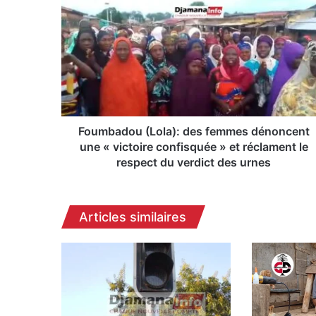
o
u
m
b
a
d
o
u
(
Foumbadou (Lola): des femmes dénoncent
L
une « victoire confisquée » et réclament le
o
respect du verdict des urnes
l
a
)
Articles similaires
:
d
e
s
f
e
m