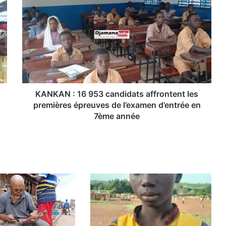
A
N
K
A
N
:
1
6
9
KANKAN : 16 953 candidats affrontent les
5
premières épreuves de l’examen d’entrée en
3
7ème année
c
a
n
d
i
d
a
t
s
a