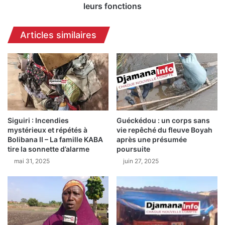
l
:
leurs fonctions
é
d
b
e
Articles similaires
r
u
é
x
e
h
d
a
a
u
n
t
s
s
u
r
n
Siguiri : Incendies
Guéckédou : un corps sans
e
mystérieux et répétés à
vie repêché du fleuve Boyah
c
s
Bolibana II – La famille KABA
après une présumée
l
p
tire la sonnette d’alarme
poursuite
i
o
mai 31, 2025
juin 27, 2025
m
n
a
s
t
a
d
b
e
l
p
e