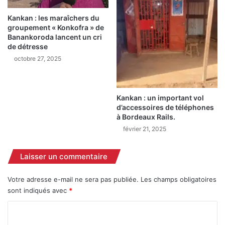
a
s
i
r
Kankan : les maraîchers du
x
e
groupement « Konkofra » de
e
l
Banankoroda lancent un cri
t
e
de détresse
d
v
octobre 27, 2025
e
é
c
s
o
d
h
e
Kankan : un important vol
é
l
d’accessoires de téléphones
s
à Bordeaux Rails.
e
i
u
février 21, 2025
o
r
n
s
Laisser un commentaire
s
f
o
o
c
Votre adresse e-mail ne sera pas publiée.
Les champs obligatoires
n
i
sont indiqués avec
*
c
a
t
C
l
i
e
o
o