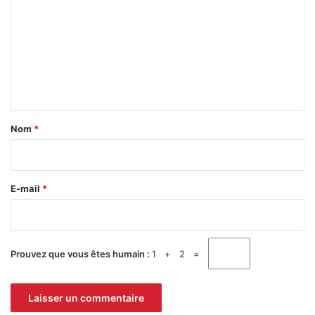
n
m
s
m
e
n
t
a
Nom
*
i
r
e
E-mail
*
*
Prouvez que vous êtes humain :
1 + 2 =