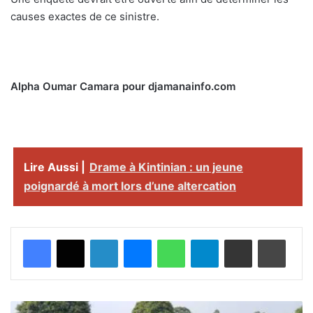
causes exactes de ce sinistre.
Alpha Oumar Camara pour djamanainfo.com
Lire Aussi |
Drame à Kintinian : un jeune
poignardé à mort lors d’une altercation
Facebook
X
Linkedin
Messenger
WhatsApp
Telegram
Partager par email
Imprimer
F