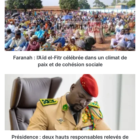
a
r
a
n
a
h
:
l
’
Faranah : l’Aïd el-Fitr célébrée dans un climat de
A
paix et de cohésion sociale
ï
d
P
e
r
l
é
-
s
F
i
i
d
t
e
r
n
c
c
é
e
Présidence : deux hauts responsables relevés de