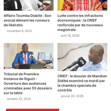
a
f
m
e
a
m
Affaire Toumba Diakité : Son
Lutte contre les infractions
d
avocat dément les rumeurs
économiques : la CRIEF
m
i
de libératio
renforcée par de nouveaux
e
D
magistrats
m
novembre 6, 2025
o
avril 18, 2026
e
u
u
m
r
b
t
o
a
u
p
y
r
a
è
f
Tribunal de Première
CRIEF : le dossier de Mandian
s
i
Instance de Siguiri :
Sidibé examiné ce mardi par
u
Ouverture des audiences
x
la chambre spéciale de
criminelles avec 55 dossiers
n
e
contrôle
sur la table.
e
l
janvier 20, 2026
c
octobre 23, 2024
e
h
s
u
d