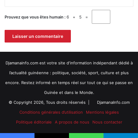
p
a
g
Prouvez que vous êtes humain :
6 + 5 =
n
e
s
Djamanainfo.com est votre site d'information indépendant dédié à
l’actualité guinéenne : politique, société, sport, culture et plus
encore. Restez informé en temps réel sur tout ce qui se passe en
Guinée et dans le Monde.
© Copyright 2026, Tous droits réservés |
DjamanaInfo.com
Conditions générales d’utilisation
Mentions légales
Politique éditoriale
A propos de nous
Nous contacter