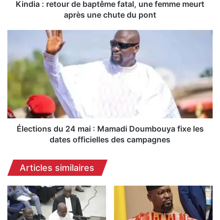
t
Kindia : retour de baptême fatal, une femme meurt
o
après une chute du pont
u
r
É
d
l
e
e
b
c
a
t
p
i
t
o
ê
n
m
s
e
d
Élections du 24 mai : Mamadi Doumbouya fixe les
f
u
dates officielles des campagnes
a
2
t
4
Articles similaires
a
m
l
a
,
i
u
:
n
M
e