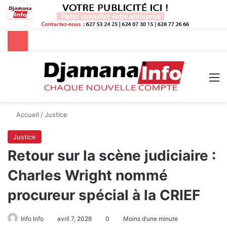
Rechercher
M
Accueil
/
Justice
Justice
Retour sur la scène judiciaire :
Charles Wright nommé
procureur spécial à la CRIEF
Info Info
avril 7, 2026
0
Moins d’une minute