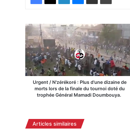
U
r
g
e
n
t
/
N
'
z
Urgent / N'zérékoré : Plus d'une dizaine de
é
morts lors de la finale du tournoi doté du
r
trophée Général Mamadi Doumbouya.
é
k
o
r
Articles similaires
é