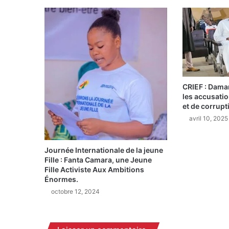
:
P
l
u
s
d
'
u
n
CRIEF : Dama
les accusati
e
et de corrupt
d
i
avril 10, 2025
z
a
Journée Internationale de la jeune
i
Fille : Fanta Camara, une Jeune
n
Fille Activiste Aux Ambitions
e
Énormes.
d
octobre 12, 2024
e
m
o
r