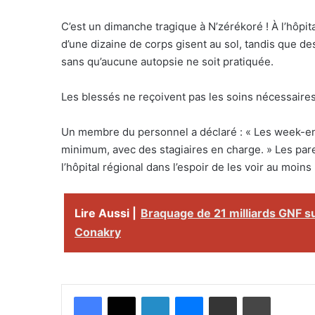
C’est un dimanche tragique à N’zérékoré ! À l’hôpit
d’une dizaine de corps gisent au sol, tandis que d
sans qu’aucune autopsie ne soit pratiquée.
Les blessés ne reçoivent pas les soins nécessaire
Un membre du personnel a déclaré : « Les week-en
minimum, avec des stagiaires en charge. » Les pare
l’hôpital régional dans l’espoir de les voir au moins
Lire Aussi |
Braquage de 21 milliards GNF s
Conakry
Facebook
X
Linkedin
Messenger
Partager par email
Imprimer