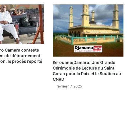
L
e
G
o
u
v
e
r
n
ro Camara conteste
ons de détournement
e
ion, le procès reporté
Kerouane/Damaro: Une Grande
m
Cérémonie de Lecture du Saint
e
Coran pour la Paix et le Soutien au
n
CNRD
t
février 17, 2025
g
u
i
n
é
e
n
f