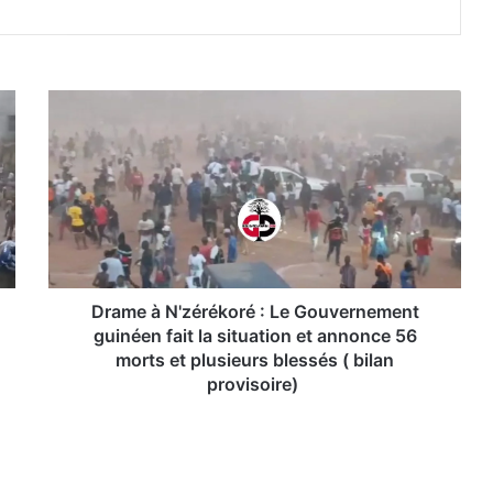
D
r
a
m
e
à
N
'
z
é
Drame à N'zérékoré : Le Gouvernement
r
guinéen fait la situation et annonce 56
é
morts et plusieurs blessés ( bilan
k
provisoire)
o
r
é
: