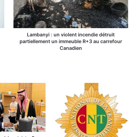
a
n
y
i
:
u
Lambanyi : un violent incendie détruit
n
partiellement un immeuble R+3 au carrefour
v
Canadien
i
o
l
e
n
t
i
n
c
e
n
d
i
e