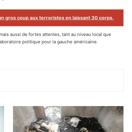
un gros coup aux terroristes en laissant 30 corps.
mais aussi de fortes attentes, tant au niveau local que
aboratoire politique pour la gauche américaine.
L
a
m
b