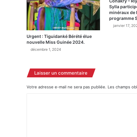
Conakry – Ri
i
Sylla partici
minéraux de l
n
programme 
i
s
janvier 17, 20
t
Urgent : Tiguidanké Bérété élue
è
nouvelle Miss Guinée 2024.
r
décembre 1, 2024
e
d
e
l
Laisser un commentaire
a
C
Votre adresse e-mail ne sera pas publiée.
Les champs obl
u
l
C
t
o
u
r
m
e
m
d
e
é