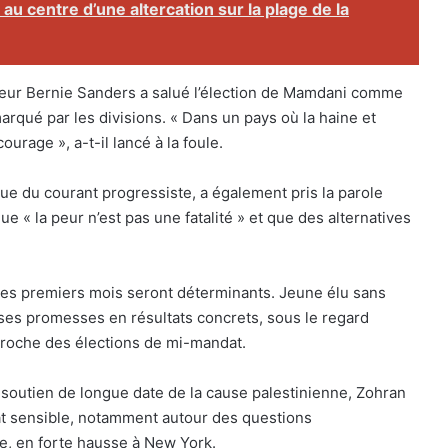
au centre d’une altercation sur la plage de la
ateur Bernie Sanders a salué l’élection de Mamdani comme
marqué par les divisions. « Dans un pays où la haine et
ourage », a-t-il lancé à la foule.
ue du courant progressiste, a également pris la parole
ue « la peur n’est pas une fatalité » et que des alternatives
ses premiers mois seront déterminants. Jeune élu sans
 ses promesses en résultats concrets, sous le regard
pproche des élections de mi-mandat.
et soutien de longue date de la cause palestinienne, Zohran
 sensible, notamment autour des questions
me, en forte hausse à New York.