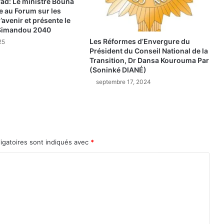
yad: Le ministre Bouna
d
pe au Forum sur les
’avenir et présente le
é
Simandou 2040
t
Les Réformes d’Envergure du
r
25
Président du Conseil National de la
u
Transition, Dr Dansa Kourouma Par
i
(Soninké DIANÉ)
t
septembre 17, 2024
p
a
r
t
i
e
igatoires sont indiqués avec
*
l
l
e
m
e
n
t
u