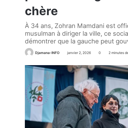
chère
À 34 ans, Zohran Mamdani est off
musulman à diriger la ville, ce soci
démontrer que la gauche peut gouv
Djamana-INFO
janvier 2, 2026
0
2 minutes de