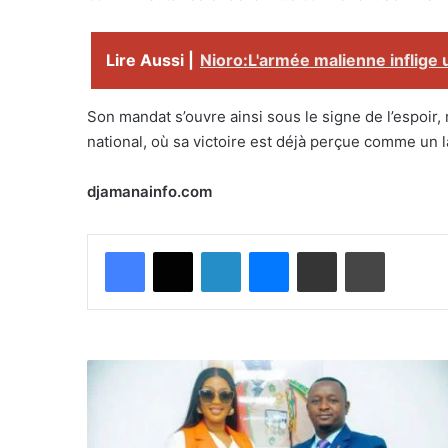
Lire Aussi |
Nioro:L'armée malienne inflige 
Son mandat s’ouvre ainsi sous le signe de l’espoir, 
national, où sa victoire est déjà perçue comme un l
djamanainfo.com
Facebook
X
Linkedin
Messenger
Partager par email
Imprimer
A
f
f
a