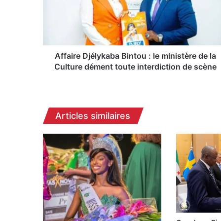
i
r
e
D
j
é
Affaire Djélykaba Bintou : le ministère de la
l
Culture dément toute interdiction de scène
y
k
a
b
Articles similaires
a
B
i
n
t
o
u
:
l
e
m