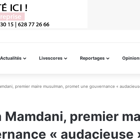
Actualités
Livescores
Reportages
Opinion
mdani, premier maire musulman, promet une gouvernance « audacieuse 
n Mamdani, premier m
nance « audacieuse » 