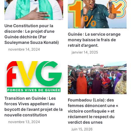
e
R
n
L
t
E
d
P
Une Constitution pour la
e
R
discorde : Le projet d’une
Guinée : Le service orange
l
O
Guinée déchirée (Par
money baisse le frais de
a
G
Souleymane Souza Konaté)
retrait d’argent.
c
R
novembre 14, 2024
janvier 14, 2025
a
È
m
S
p
(
a
M
g
P
n
P
e
)
d
a
Transition en Guinée : Les
Foumbadou (Lola): des
e
n
forces Vives appellent au
femmes dénoncent une «
v
i
boycott de l’avant projet de la
victoire confisquée » et
a
nouvelle constitution
m
réclament le respect du
c
e
verdict des urnes
novembre 13, 2024
c
s
juin 15, 2026