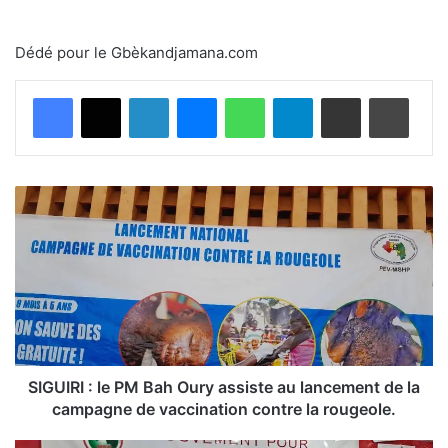
Dédé pour le Gbèkandjamana.com
Facebook
X
Linkedin
Messenger
WhatsApp
Telegram
Partager par email
Imprimer
S
I
G
U
I
R
I
:
l
e
SIGUIRI : le PM Bah Oury assiste au lancement de la
P
campagne de vaccination contre la rougeole.
M
B