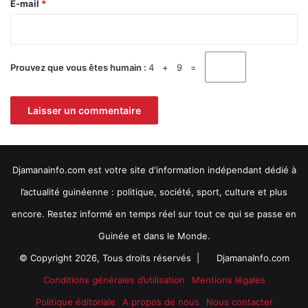
n
e
E-mail
*
e
c
*
.
e
d
e
Prouvez que vous êtes humain :
4 + 9 =
p
r
e
s
s
e
.
Djamanainfo.com est votre site d'information indépendant dédié à
l’actualité guinéenne : politique, société, sport, culture et plus
encore. Restez informé en temps réel sur tout ce qui se passe en
Guinée et dans le Monde.
© Copyright 2026, Tous droits réservés |
DjamanaInfo.com
Conditions générales d’utilisation
Mentions légales
Politique éditoriale
A propos de nous
Nous contacter