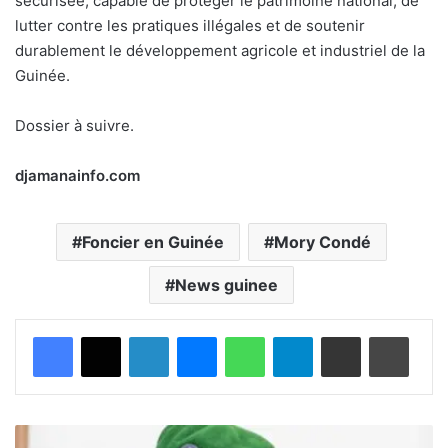
sécurisée, capable de protéger le patrimoine national, de
lutter contre les pratiques illégales et de soutenir
durablement le développement agricole et industriel de la
Guinée.
Dossier à suivre.
djamanainfo.com
Foncier en Guinée
Mory Condé
News guinee
Facebook
X
Linkedin
Messenger
WhatsApp
Telegram
Partager par email
Imprimer
É