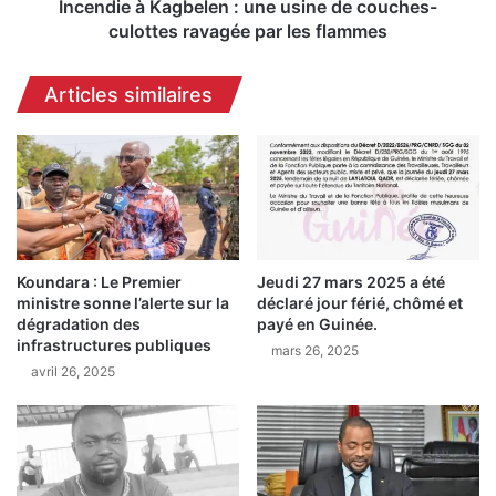
a
K
Incendie à Kagbelen : une usine de couches-
r
a
culottes ravagée par les flammes
a
g
C
b
Articles similaires
a
e
m
l
a
e
r
n
a
:
c
u
h
n
i
e
f
Koundara : Le Premier
Jeudi 27 mars 2025 a été
u
ministre sonne l’alerte sur la
déclaré jour férié, chômé et
f
s
dégradation des
payé en Guinée.
r
i
infrastructures publiques
e
mars 26, 2025
n
avril 26, 2025
à
e
2
d
0
e
0
c
m
o
i
u