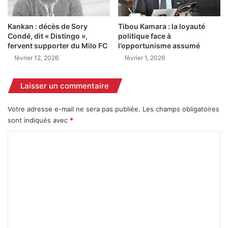
l
c
l
h
Kankan : décès de Sory
Tibou Kamara : la loyauté
i
e
Condé, dit « Distingo »,
politique face à
a
s
fervent supporter du Milo FC
l’opportunisme assumé
r
-
février 12, 2026
février 1, 2026
d
c
s
u
d
l
Laisser un commentaire
e
o
d
t
Votre adresse e-mail ne sera pas publiée.
Les champs obligatoires
o
t
sont indiqués avec
*
l
e
l
s
C
a
r
o
r
a
s
m
v
l
a
m
e
g
e
c
é
o
e
n
û
p