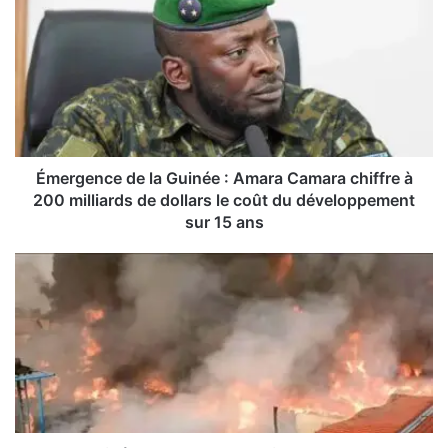
m
e
r
g
e
n
c
e
d
Émergence de la Guinée : Amara Camara chiffre à
e
200 milliards de dollars le coût du développement
l
sur 15 ans
a
G
I
u
n
i
c
n
e
é
n
e
d
:
i
A
e
m
à