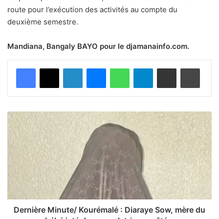
route pour l’exécution des activités au compte du
deuxième semestre.
Mandiana, Bangaly BAYO pour le djamanainfo.com.
Facebook
X
Linkedin
Messenger
WhatsApp
Telegram
Partager par email
Impri
Dernière
Minute/
Kourémalé
:
Diaraye
Sow,
mère
du
bébé
jeté
Dernière Minute/ Kourémalé : Diaraye Sow, mère du
dans