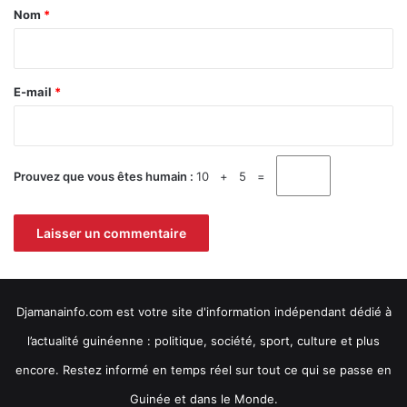
a
Nom
*
i
r
e
E-mail
*
*
Prouvez que vous êtes humain :
10 + 5 =
Djamanainfo.com est votre site d'information indépendant dédié à
l’actualité guinéenne : politique, société, sport, culture et plus
encore. Restez informé en temps réel sur tout ce qui se passe en
Guinée et dans le Monde.