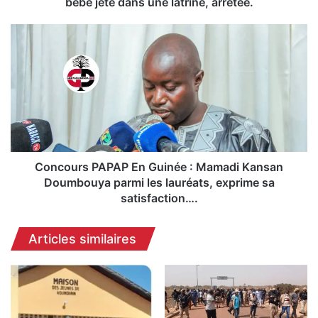
bébé jeté dans une latrine, arrêtée.
une
latrine,
Concours
arrêtée.
PAPAP
En
Guinée
:
Mamadi
Kansan
Doumbouya
parmi
les
Concours PAPAP En Guinée : Mamadi Kansan
lauréats,
Doumbouya parmi les lauréats, exprime sa
exprime
satisfaction….
sa
satisfaction….
Articles similaires