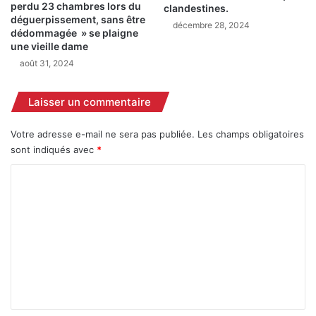
perdu 23 chambres lors du
clandestines.
déguerpissement, sans être
décembre 28, 2024
dédommagée » se plaigne
une vieille dame
août 31, 2024
Laisser un commentaire
Votre adresse e-mail ne sera pas publiée.
Les champs obligatoires
sont indiqués avec
*
C
o
m
m
e
n
t