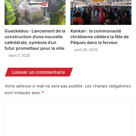
p
d
e
e
l
n
l
o
e
u
Gueckédou : Lancement de la
Kankan : la communauté
a
v
construction d’une nouvelle
chrétienne célèbre la fête de
u
e
cathédrale, symbole d’un
Pâques dans la ferveur
r
a
futur prometteur pour la ville
avril 20, 2025
e
u
mars 7, 2025
s
x
p
r
e
e
Laisser un commentaire
c
s
t
p
Votre adresse e-mail ne sera pas publiée.
Les champs obligatoires
d
o
sont indiqués avec
*
e
n
l
s
C
’
a
o
é
b
m
t
l
h
e
m
i
s