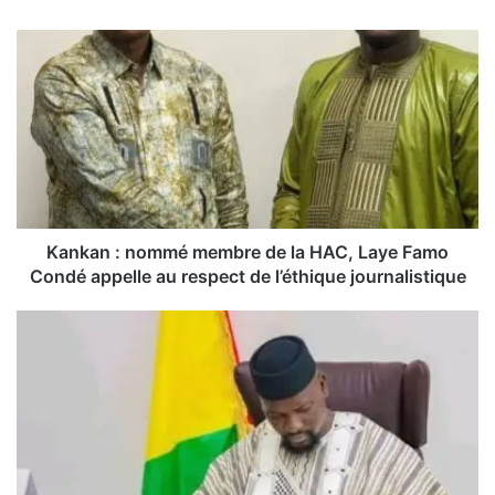
K
a
n
k
a
n
:
n
o
m
Kankan : nommé membre de la HAC, Laye Famo
m
Condé appelle au respect de l’éthique journalistique
é
m
S
e
é
m
c
b
u
r
r
e
i
d
t
e
é