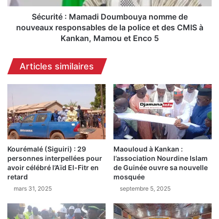
l
:
a
M
Sécurité : Mamadi Doumbouya nomme de
H
a
nouveaux responsables de la police et des CMIS à
A
m
Kankan, Mamou et Enco 5
C
a
,
d
Articles similaires
L
i
a
D
y
o
e
u
F
m
a
b
m
o
o
u
C
Kourémalé (Siguiri) : 29
Maouloud à Kankan :
y
personnes interpellées pour
l’association Nourdine Islam
o
a
avoir célébré l’Aïd El-Fitr en
de Guinée ouvre sa nouvelle
n
n
retard
mosquée
d
o
mars 31, 2025
septembre 5, 2025
é
m
a
m
p
e