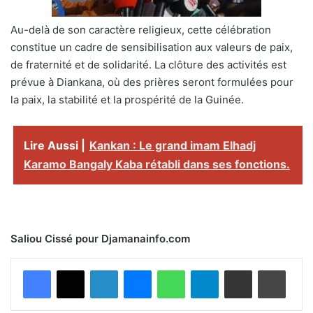
Au-delà de son caractère religieux, cette célébration
constitue un cadre de sensibilisation aux valeurs de paix,
de fraternité et de solidarité. La clôture des activités est
prévue à Diankana, où des prières seront formulées pour
la paix, la stabilité et la prospérité de la Guinée.
Lire Aussi |
Kankan : Le grand imam Elhadj
Karamo Bangaly Kaba rétabli dans ses fonctions.
Saliou Cissé pour Djamanainfo.com
Facebook
X
Linkedin
Messenger
WhatsApp
Telegram
Partager par email
Imprimer