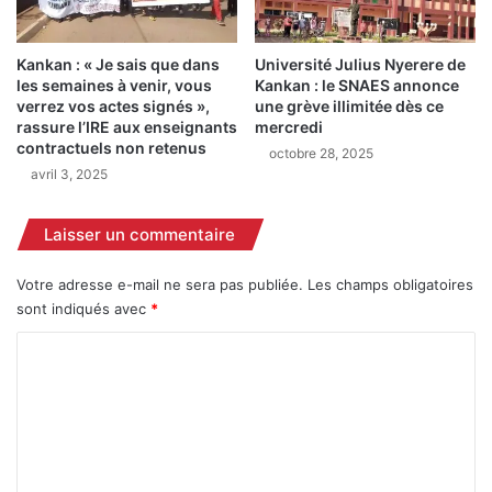
u
i
r
s
l
s
Kankan : « Je sais que dans
Université Julius Nyerere de
a
a
les semaines à venir, vous
Kankan : le SNAES annonce
t
i
verrez vos actes signés »,
une grève illimitée dès ce
a
r
rassure l’IRE aux enseignants
mercredi
b
e
contractuels non retenus
octobre 28, 2025
l
d
avril 3, 2025
e
e
f
K
Laisser un commentaire
a
o
c
u
e
r
Votre adresse e-mail ne sera pas publiée.
Les champs obligatoires
à
e
sont indiqués avec
*
l
m
C
a
a
h
l
o
a
é
m
u
l
s
a
m
s
n
e
e
c