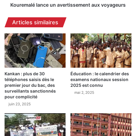
l
n
Kouremalé lance un avertissement aux voyageurs
o
t
c
i
Articles similaires
a
t
l
é
e
n
s
a
t
t
a
i
p
o
e
n
n
Kankan : plus de 30
Éducation : le calendrier des
a
téléphones saisis dès le
examens nationaux session
t
l
premier jour du bac, des
2025 est connu
d
e
surveillants sanctionnés
u
mai 2, 2025
:
pour complicité
p
l
juin 23, 2025
o
e
i
c
n
o
g
m
s
m