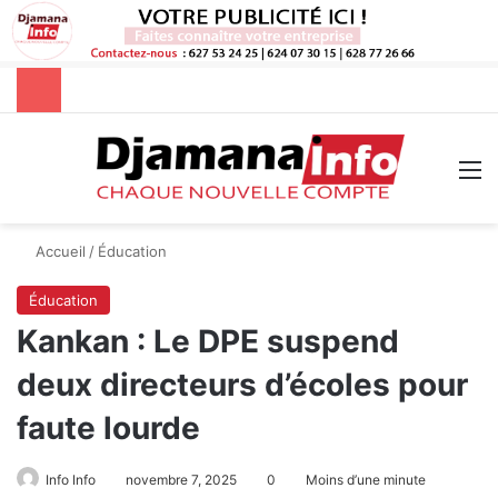
Rechercher
M
Accueil
/
Éducation
Éducation
Kankan : Le DPE suspend
deux directeurs d’écoles pour
faute lourde
Info Info
novembre 7, 2025
0
Moins d’une minute