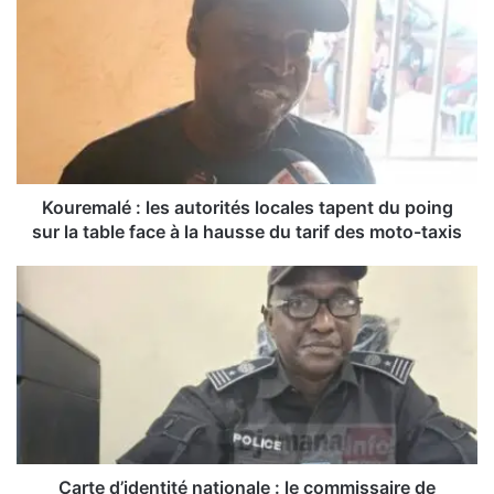
o
u
r
e
m
a
l
é
:
Kouremalé : les autorités locales tapent du poing
l
sur la table face à la hausse du tarif des moto-taxis
e
s
C
a
a
u
r
t
t
o
e
r
d
i
’
t
i
é
d
s
e
Carte d’identité nationale : le commissaire de