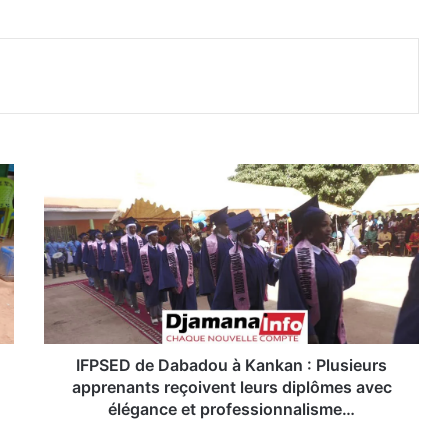
I
F
P
S
E
D
d
e
D
a
IFPSED de Dabadou à Kankan : Plusieurs
b
apprenants reçoivent leurs diplômes avec
a
élégance et professionnalisme…
d
o