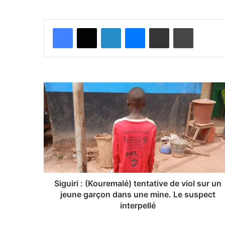
Facebook
X
Linkedin
Messenger
Partager par email
Imprimer
S
i
g
u
i
r
i
:
(
K
Siguiri : (Kouremalé) tentative de viol sur un
o
jeune garçon dans une mine. Le suspect
u
interpellé
r
e