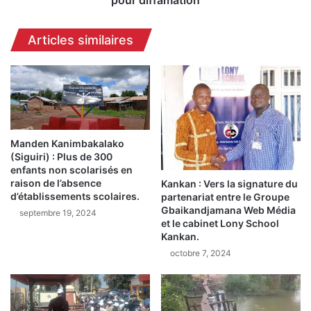
pour diffamation
s
e
i
s
Articles similaires
o
s
n
e
d
p
u
o
s
r
i
t
t
e
e
Manden Kanimbakalako
p
(Siguiri) : Plus de 300
G
l
enfants non scolarisés en
u
a
raison de l’absence
Kankan : Vers la signature du
i
i
d’établissements scolaires.
partenariat entre le Groupe
n
n
Gbaikandjamana Web Média
septembre 19, 2024
e
t
et le cabinet Lony School
e
e
Kankan.
m
c
octobre 7, 2024
a
o
t
n
i
t
n
r