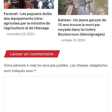
.
e
c
t
o
r
Faranah : Les paysans dotés
m
des équipements intra-
o
Kankan : Un jeune garçon de
agricoles par le ministre de
a
i
15 ans trouve la mort par
l’agriculture et de l’élevage
p
s
noyade dans la rivière
r
Boutouroun (témoignages)
novembre 23, 2024
j
è
e
octobre 31, 2024
s
u
d
n
Laisser un commentaire
e
e
s
s
e
Votre adresse e-mail ne sera pas publiée.
Les champs obligatoires
p
x
sont indiqués avec
*
o
c
u
C
u
r
s
d
o
e
i
m
s
f
e
m
f
t
a
e