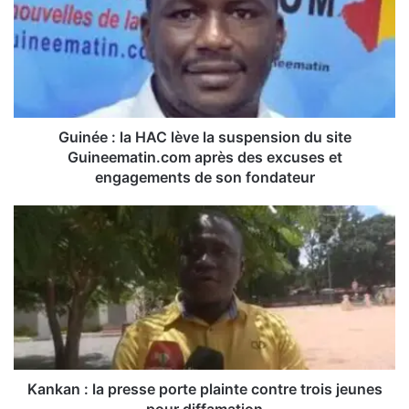
i
n
é
e
:
l
a
H
Guinée : la HAC lève la suspension du site
A
Guineematin.com après des excuses et
C
engagements de son fondateur
l
è
K
v
a
e
n
l
k
a
a
s
n
u
:
s
l
p
a
e
p
Kankan : la presse porte plainte contre trois jeunes
n
r