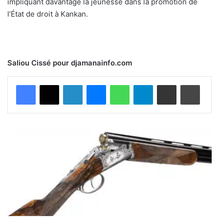
impliquant davantage la jeunesse dans la promotion de
l’État de droit à Kankan.
Saliou Cissé pour djamanainfo.com
Facebook
X
Linkedin
Messenger
WhatsApp
Telegram
Partager par email
Imprimer
F
a
r
a
n
a
h
:
u