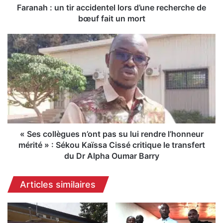
n
Faranah : un tir accidentel lors d’une recherche de
t
bœuf fait un mort
i
r
«
a
S
c
e
c
s
i
c
d
o
e
l
n
l
t
è
e
g
« Ses collègues n’ont pas su lui rendre l’honneur
l
u
mérité » : Sékou Kaïssa Cissé critique le transfert
l
e
du Dr Alpha Oumar Barry
o
s
r
n
Articles similaires
s
’
d
o
’
n
u
t