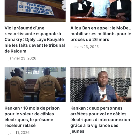
n
p
e
a
r
s
e
s
c
Viol présumé d’une
Aliou Bah en appel : le MoDeL
u
ressortissante espagnole à
mobilise ses militants pour le
h
l
Conakry : Djély Laye Kouyaté
procès du 26 mars
e
u
nie les faits devant le tribunal
r
mars 23, 2025
i
de Kaloum
c
r
janvier 23, 2026
h
e
e
n
d
d
e
r
b
e
œ
l
u
’
f
h
Kankan : 18 mois de prison
Kankan : deux personnes
f
o
pour le voleur de câbles
arrêtées pour vol de câbles
a
n
électriques, le présumé
électriques d’interconnexion
i
n
receleur relaxé
grâce à la vigilance des
t
e
jeunes
juin 11, 2026
u