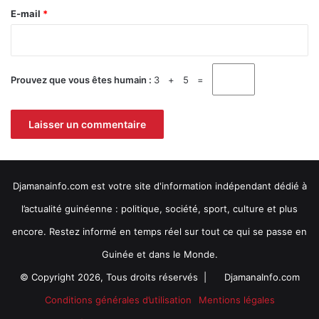
i
e
E-mail
*
s
*
s
é
c
Prouvez que vous êtes humain :
3 + 5 =
r
i
t
i
q
u
e
Djamanainfo.com est votre site d'information indépendant dédié à
l
e
l’actualité guinéenne : politique, société, sport, culture et plus
t
encore. Restez informé en temps réel sur tout ce qui se passe en
r
a
Guinée et dans le Monde.
n
© Copyright 2026, Tous droits réservés |
DjamanaInfo.com
s
f
Conditions générales d’utilisation
Mentions légales
e