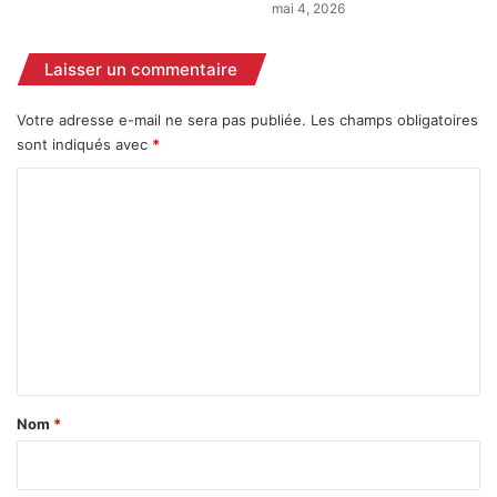
u
mai 4, 2026
n
r
m
m
Laisser un commentaire
o
é
r
r
t
i
Votre adresse e-mail ne sera pas publiée.
Les champs obligatoires
t
sont indiqués avec
*
é
C
»
:
o
S
m
é
k
m
o
e
u
n
K
a
t
ï
a
s
Nom
*
s
i
a
r
C