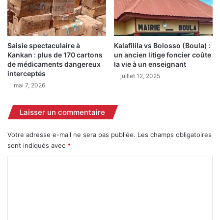
a
s
C
s
o
e
n
d
Saisie spectaculaire à
Kalafilila vs Bolosso (Boula) :
d
e
Kankan : plus de 170 cartons
un ancien litige foncier coûte
é
3
de médicaments dangereux
la vie à un enseignant
e
3
interceptés
juillet 12, 2025
t
,
mai 7, 2026
M
5
o
%
Laisser un commentaire
h
e
a
n
m
2
Votre adresse e-mail ne sera pas publiée.
Les champs obligatoires
e
0
sont indiqués avec
*
d
2
C
B
5
a
,
o
z
b
m
o
i
u
l
m
m
a