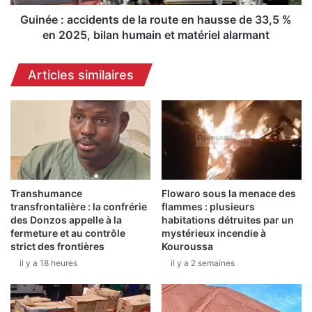
n
c
t
c
Guinée : accidents de la route en hausse de 33,5 %
d
i
en 2025, bilan humain et matériel alarmant
e
d
v
e
Articles similaires
e
n
n
t
u
s
s
d
A
e
l
l
i
a
B
r
o
Transhumance
Flowaro sous la menace des
o
transfrontalière : la confrérie
flammes : plusieurs
n
u
des Donzos appelle à la
habitations détruites par un
g
t
fermeture et au contrôle
mystérieux incendie à
o
e
strict des frontières
Kouroussa
,
e
il y a 18 heures
il y a 2 semaines
A
n
l
h
p
a
h
u