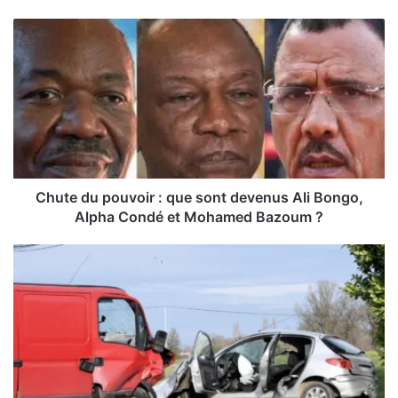
C
h
u
t
e
d
u
p
o
u
Chute du pouvoir : que sont devenus Ali Bongo,
v
Alpha Condé et Mohamed Bazoum ?
o
i
G
r
u
:
i
q
n
u
é
e
e
s
:
o
a