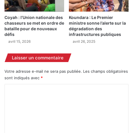
g
n
é
s
a
à
Coyah : l’Union nationale des
Koundara : Le Premier
n
2
chasseurs se met en ordre de
ministre sonne l’alerte sur la
t
4
bataille pour de nouveaux
dégradation des
s
m
défis
infrastructures publiques
a
o
avril 15, 2026
avril 26, 2025
f
i
r
s
Laisser un commentaire
i
d
c
e
a
p
Votre adresse e-mail ne sera pas publiée.
Les champs obligatoires
i
r
sont indiqués avec
*
n
i
C
s
s
o
o
n
m
,
u
m
n
e
p
r
n