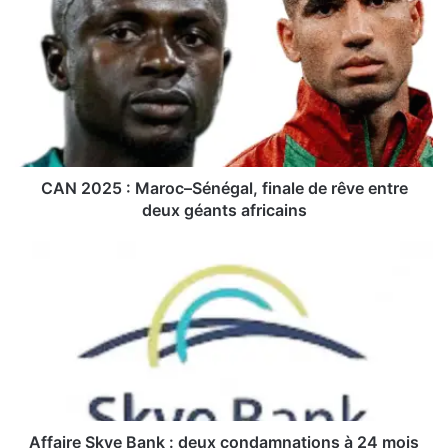
A
N
2
0
2
5
:
M
a
CAN 2025 : Maroc–Sénégal, finale de rêve entre
r
deux géants africains
o
c
A
–
f
S
f
é
a
n
i
é
r
g
e
a
S
l
k
,
y
Affaire Skye Bank : deux condamnations à 24 mois