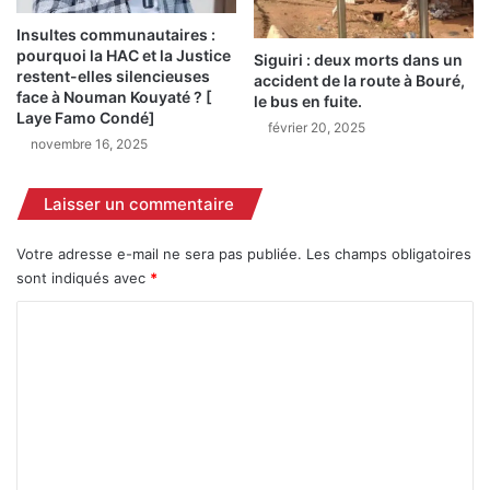
c
p
e
l
Insultes communautaires :
n
e
pourquoi la HAC et la Justice
Siguiri : deux morts dans un
d
l
restent-elles silencieuses
accident de la route à Bouré,
r
o
face à Nouman Kouyaté ? [
le bus en fuite.
e
Laye Famo Condé]
r
février 20, 2025
s
s
novembre 16, 2025
à
d
B
e
Laisser un commentaire
o
l
r
a
d
Votre adresse e-mail ne sera pas publiée.
Les champs obligatoires
J
o
sont indiqués avec
*
o
u
C
r
n
o
é
m
e
m
n
a
e
t
n
i