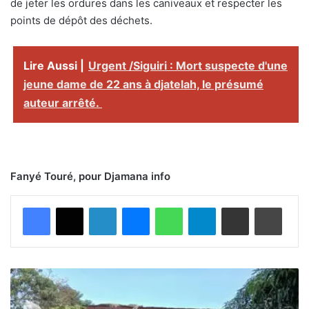
de jeter les ordures dans les caniveaux et respecter les
points de dépôt des déchets.
Lire Aussi |
Urgent /Siguiri : Mort suspecte d'une
jeune dame de 22 ans à djatelah, le présumé
auteur arrêté.
Fanyé Touré, pour Djamana info
Facebook
X
Linkedin
Messenger
WhatsApp
Telegram
Partager par email
Imprimer
K
a
n