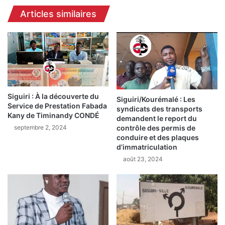
r
q
Articles similaires
é
u
d
e
u
:
i
C
t
o
u
y
n
a
e
h
Siguiri : À la découverte du
c
Siguiri/Kourémalé : Les
m
Service de Prestation Fabada
syndicats des transports
o
o
Kany de Timinandy CONDÉ
demandent le report du
n
n
septembre 2, 2024
contrôle des permis de
c
t
conduire et des plaques
e
r
d’immatriculation
s
e
août 23, 2024
s
l
i
’
o
e
n
x
e
e
n
m