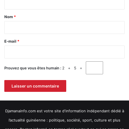
o
t
n
a
Nom
*
a
l
i
e
r
d
e
’
E-mail
*
a
*
s
s
a
Prouvez que vous êtes humain :
2 + 5 =
i
n
i
s
s
e
m
Djamanainfo.com est votre site d'information indépendant dédié à
e
n
l’actualité guinéenne : politique, société, sport, culture et plus
t