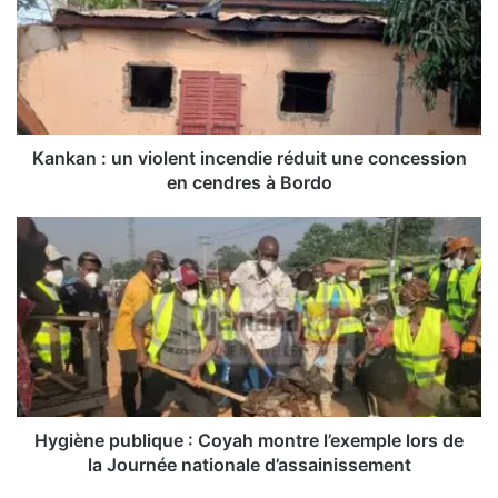
k
a
n
:
u
n
v
Kankan : un violent incendie réduit une concession
i
en cendres à Bordo
o
l
H
e
y
n
g
t
i
i
è
n
n
c
e
e
p
n
u
d
b
Hygiène publique : Coyah montre l’exemple lors de
i
l
la Journée nationale d’assainissement
e
i