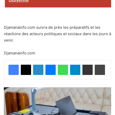
citoyenne
Djamanainfo.com suivra de près les préparatifs et les
réactions des acteurs politiques et sociaux dans les jours à
venir.
Djamanainfo.com
Facebook
X
Linkedin
Messenger
WhatsApp
Telegram
Partager par email
Imprimer
G
u
i
n
é