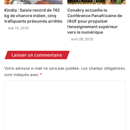
c
A
Kindia : Saisie record de 742
Conakry accueille la
é
:
kg de chanvre indien, cinq
Conférence Panafricaine de
e
U
trafiquants présumés arrêtés
l’AUF pour propulser
m
N
l’enseignement supérieur
mai 15, 2025
a
E
vers le numérique
j
D
avril 28, 2025
e
É
u
C
r
I
Laisser un commentaire
e
S
d
I
Votre adresse e-mail ne sera pas publiée.
Les champs obligatoires
a
O
sont indiqués avec
*
n
N
s
C
C
l
O
o
’
N
e
T
m
n
R
m
r
O
ô
e
V
l
E
n