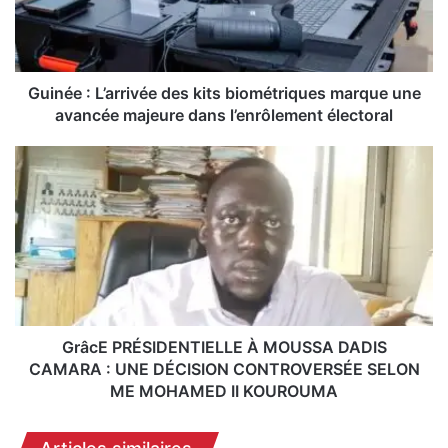
e
:
L
’
a
Guinée : L’arrivée des kits biométriques marque une
r
avancée majeure dans l’enrôlement électoral
r
i
G
v
r
é
â
e
c
d
E
e
P
s
R
k
É
i
S
t
I
GrâcE PRÉSIDENTIELLE À MOUSSA DADIS
s
D
CAMARA : UNE DÉCISION CONTROVERSÉE SELON
b
E
ME MOHAMED II KOUROUMA
i
N
o
T