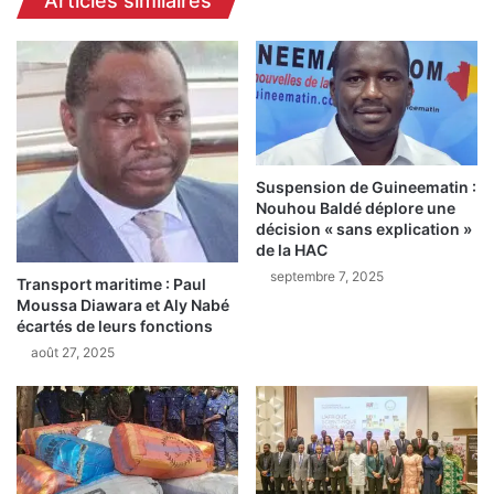
Articles similaires
m
I
é
E
t
L
r
L
i
E
q
À
u
M
e
O
s
Suspension de Guineematin :
U
Nouhou Baldé déplore une
m
S
décision « sans explication »
a
S
de la HAC
r
A
septembre 7, 2025
q
D
Transport maritime : Paul
u
A
Moussa Diawara et Aly Nabé
e
écartés de leurs fonctions
D
u
I
août 27, 2025
n
S
e
C
a
A
v
M
a
A
n
R