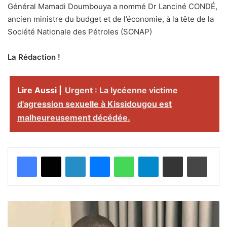
Général Mamadi Doumbouya a nommé Dr Lanciné CONDÉ,
ancien ministre du budget et de l’économie, à la tête de la
Société Nationale des Pétroles (SONAP)
La Rédaction !
Lire Aussi |
Urgent : La lycéenne victime
d'agression sexuelle à Kissidougou est
malheureusement décédée.
Facebook
X
Linkedin
Messenger
WhatsApp
Telegram
Partager par email
Imprimer
G
u