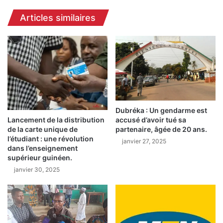
u
e
Articles similaires
i
G
l
u
l
i
a
n
u
é
m
e
e
:
H
L
a
'
Dubréka : Un gendarme est
w
a
accusé d’avoir tué sa
Lancement de la distribution
i
n
partenaire, âgée de 20 ans.
de la carte unique de
n
c
l’étudiant : une révolution
janvier 27, 2025
g
i
dans l’enseignement
,
e
supérieur guinéen.
n
n
janvier 30, 2025
o
m
m
i
m
n
é
i
à
s