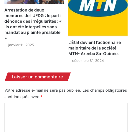
n
t
o
r
Arrestation de deux
u
membres de l’UFDG : le parti
e
dénonce des irrégularités : «
v
E
Ils ont été interpellés sans
e
l
mandat ou plainte préalable.
a
H
»
u
a
L’État devient l’actionnaire
janvier 11, 2025
(
d
majoritaire de la société
d
j
MTN- Areeba Sa-Guinée.
é
G
décembre 31, 2024
c
a
r
n
Laisser un commentaire
e
d
t
h
)
o
Votre adresse e-mail ne sera pas publiée.
Les champs obligatoires
B
sont indiqués avec
*
a
C
r
r
o
y
m
,