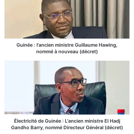
i
n
é
e
:
l
'
a
Guinée : l'ancien ministre Guillaume Hawing,
n
nommé à nouveau (décret)
c
i
É
e
l
n
e
m
c
i
t
n
r
i
i
s
c
t
i
r
t
Électricité de Guinée : L'ancien ministre El Hadj
e
é
Gandho Barry, nommé Directeur Général (décret)
G
d