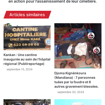
action
en action pour l'assainissement de leur cimetière.
pour
l'assainissement
Articles similaires
de
leur
cimetière.
Kankan : Une cantine
inaugurée au sein de l’hôpital
régional (Publireportage)
septembre 15, 2024
Djoma Kignènkoura
(Mandiana) : 7 personnes
tuées par la foudre et 6
autres gravement blessées.
septembre 30, 2024