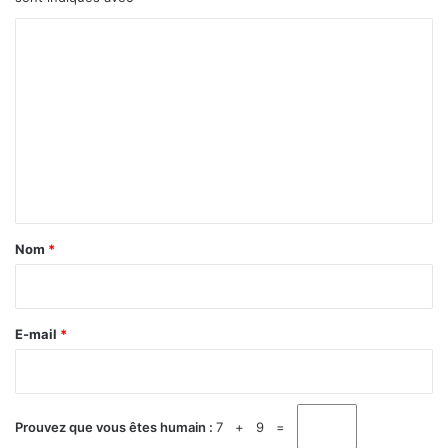
C
o
m
m
e
n
t
a
Nom
*
i
r
e
E-mail
*
*
Prouvez que vous êtes humain :
7 + 9 =