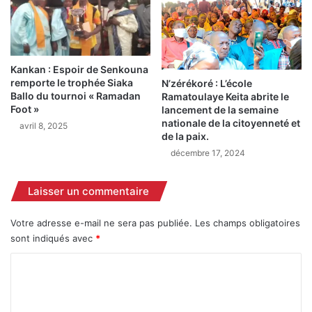
p
t
r
e
i
d
s
e
e
s
Kankan : Espoir de Senkouna
d
p
remporte le trophée Siaka
N’zérékoré : L’école
e
a
Ballo du tournoi « Ramadan
Ramatoulaye Keita abrite le
s
r
Foot »
lancement de la semaine
c
t
nationale de la citoyenneté et
avril 8, 2025
o
i
de la paix.
u
s
décembre 17, 2024
r
p
s
o
Laisser un commentaire
à
l
S
i
i
Votre adresse e-mail ne sera pas publiée.
Les champs obligatoires
t
g
i
sont indiqués avec
*
u
q
C
i
u
r
e
o
i
s
m
a