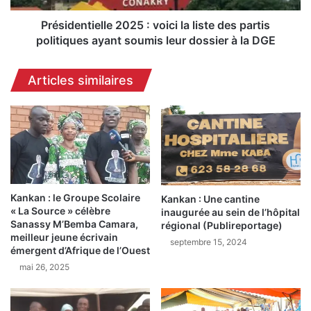
s
t
s
i
Présidentielle 2025 : voici la liste des partis
a
e
politiques ayant soumis leur dossier à la DGE
K
l
e
l
Articles similaires
ï
e
t
2
a
0
s
2
u
5
p
:
e
v
r
o
v
Kankan : le Groupe Scolaire
i
Kankan : Une cantine
« La Source » célèbre
i
inaugurée au sein de l’hôpital
c
Sanassy M’Bemba Camara,
régional (Publireportage)
s
i
meilleur jeune écrivain
e
l
septembre 15, 2024
émergent d’Afrique de l’Ouest
l
a
mai 26, 2025
a
l
r
i
e
s