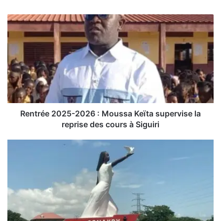
R
e
n
t
r
é
e
2
0
2
Rentrée 2025-2026 : Moussa Keïta supervise la
5
reprise des cours à Siguiri
-
2
P
0
r
2
é
6
s
:
i
M
d
o
e
u
n