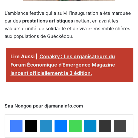
L’ambiance festive qui a suivi l’inauguration a été marquée
par des
prestations artistiques
mettant en avant les
valeurs d’unité, de solidarité et de vivre-ensemble chères
aux populations de Guéckédou.
Lire Aussi |
Conakry : Les organisateurs du
Forum Économique d'Emergence Magazine
lancent officiellement la 3 édition.
Saa Nongoa pour djamanainfo.com
Facebook
X
Linkedin
Messenger
WhatsApp
Telegram
Partager par email
Imprimer