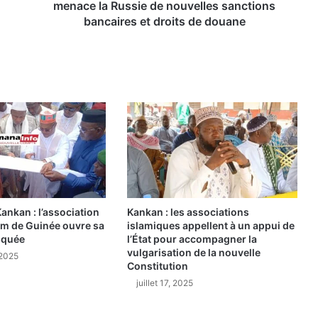
n
menace la Russie de nouvelles sanctions
t
bancaires et droits de douane
s
r
u
s
s
e
s
e
n
U
k
r
nkan : l’association
Kankan : les associations
a
am de Guinée ouvre sa
islamiques appellent à un appui de
i
squée
l’État pour accompagner la
n
vulgarisation de la nouvelle
 2025
e
Constitution
:
juillet 17, 2025
T
r
u