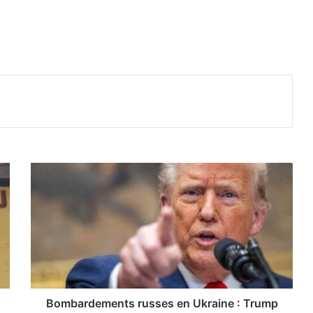
B
o
m
b
a
r
d
e
m
e
Bombardements russes en Ukraine : Trump