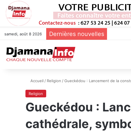
Dernières nouvelles
samedi, août 8 2026
Accueil
/
Religion
/
Gueckédou : Lancement de la constru
Religion
Gueckédou : Lance
cathédrale, symbol