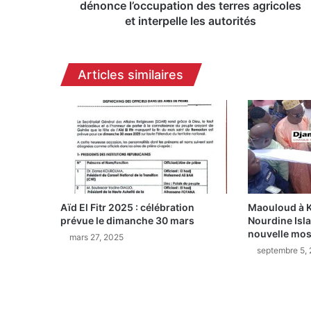
n
dénonce l’occupation des terres agricoles
c
et interpelle les autorités
r
i
s
Articles similaires
e
:
l
a
p
o
p
u
l
Aïd El Fitr 2025 : célébration
Maouloud à Ka
a
prévue le dimanche 30 mars
Nourdine Isl
t
nouvelle mo
i
mars 27, 2025
septembre 5,
o
n
d
é
n