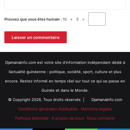
*
M
k
a
i
r
t
Prouvez que vous êtes humain :
10 + 5 =
a
é
Djamanainfo.com est votre site d'information indépendant dédié à
l’actualité guinéenne : politique, société, sport, culture et plus
encore. Restez informé en temps réel sur tout ce qui se passe en
Guinée et dans le Monde.
© Copyright 2026, Tous droits réservés |
DjamanaInfo.com
Conditions générales d’utilisation
Mentions légales
Politique éditoriale
A propos de nous
Nous contacter