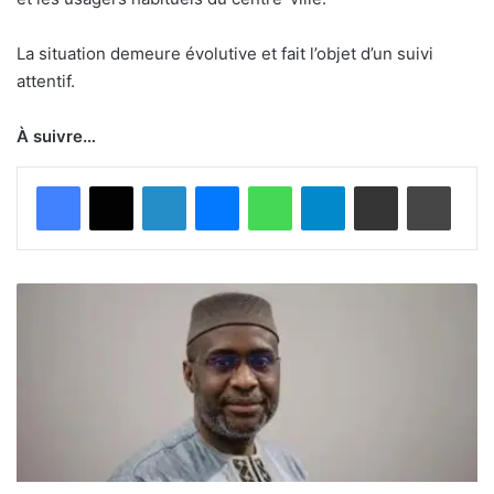
La situation demeure évolutive et fait l’objet d’un suivi
attentif.
À suivre…
Facebook
X
Linkedin
Messenger
WhatsApp
Telegram
Partager par email
Imprimer
M
a
l
i
:
l
a
j
u