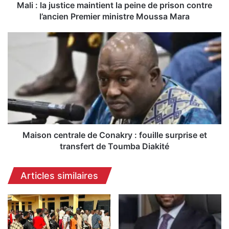
s
Mali : la justice maintient la peine de prison contre
t
l’ancien Premier ministre Moussa Mara
i
c
M
e
a
m
i
a
s
i
o
n
n
t
c
i
e
e
n
n
t
Maison centrale de Conakry : fouille surprise et
t
r
transfert de Toumba Diakité
l
a
a
l
Articles similaires
p
e
e
d
i
e
n
C
e
o