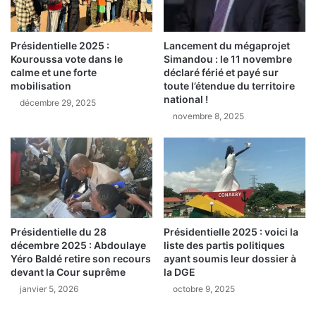
d
n
e
a
p
k
r
Présidentielle 2025 :
Lancement du mégaprojet
r
Kouroussa vote dans le
Simandou : le 11 novembre
i
y
calme et une forte
déclaré férié et payé sur
s
:
mobilisation
toute l’étendue du territoire
o
f
national !
décembre 29, 2025
n
o
novembre 8, 2025
c
u
o
i
n
l
t
l
r
e
e
s
l
u
’
r
Présidentielle du 28
Présidentielle 2025 : voici la
a
p
décembre 2025 : Abdoulaye
liste des partis politiques
n
r
Yéro Baldé retire son recours
ayant soumis leur dossier à
c
i
devant la Cour suprême
la DGE
i
s
janvier 5, 2026
octobre 9, 2025
e
e
n
e