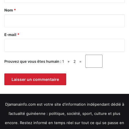
a
Nom
*
i
r
e
E-mail
*
*
Prouvez que vous êtes humain :
1 + 2 =
Djamanainfo.com est votre site d'information indépendant dédié à
l’actualité guinéenne : politique, société, sport, culture et plus
encore. Restez informé en temps réel sur tout ce qui se passe en