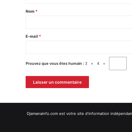
t
a
Nom
*
i
r
e
E-mail
*
*
Prouvez que vous êtes humain :
3 + 4 =
Djamanainfo.com est votre site d'information indépendant 