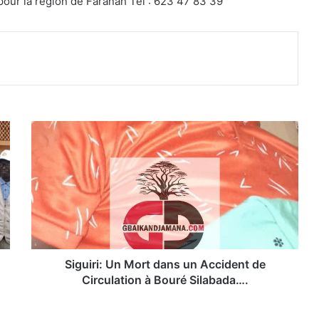
ur la région de Faranah Tél : 623 47 83 39
Siguiri:
Un
Mort
dans
un
Accident
de
Circulation
à
Bouré
Siguiri: Un Mort dans un Accident de
Silabada….
Circulation à Bouré Silabada….