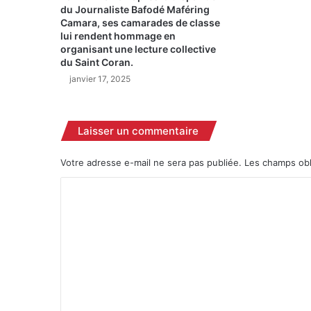
du Journaliste Bafodé Maféring
Camara, ses camarades de classe
lui rendent hommage en
organisant une lecture collective
du Saint Coran.
janvier 17, 2025
Laisser un commentaire
Votre adresse e-mail ne sera pas publiée.
Les champs obl
C
o
m
m
e
n