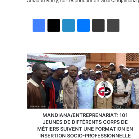
Amadou Barry, correspondant de Gbaikandjamana po
Facebook
X
Linkedin
Messenger
Partager par email
Imprimer
MANDIANA/ENTREPRENARIAT:
101
JEUNES
DE
DIFFÉRENTS
CORPS
DE
MÉTIERS
SUIVENT
UNE
MANDIANA/ENTREPRENARIAT: 101
FORMATION
JEUNES DE DIFFÉRENTS CORPS DE
EN
MÉTIERS SUIVENT UNE FORMATION EN
INSERTION
INSERTION SOCIO-PROFESSIONNELLE