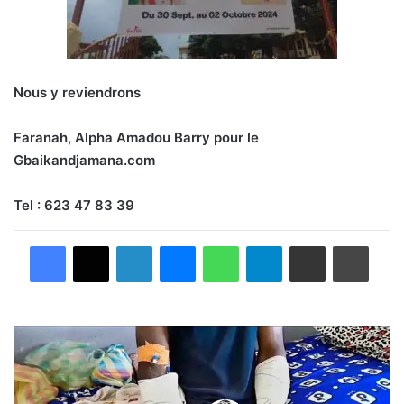
Nous y reviendrons
Faranah, Alpha Amadou Barry pour le
Gbaikandjamana.com
Tel : 623 47 83 39
Facebook
X
Linkedin
Messenger
WhatsApp
Telegram
Partager par email
Imprimer
A
f
f
r