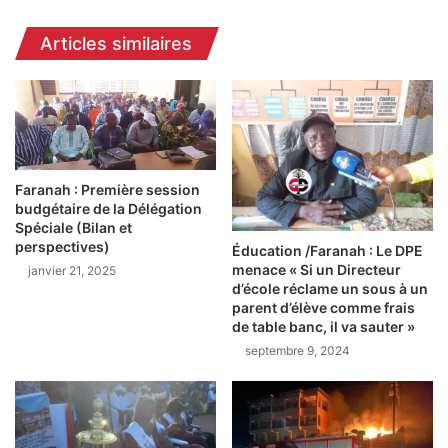
s
a
a
Articles similaires
m
n
a
é
:
d
U
e
n
l
r
'
e
U
s
Faranah : Première session
F
budgétaire de la Délégation
c
D
Spéciale (Bilan et
a
G
perspectives)
Éducation /Faranah : Le DPE
p
a
menace « Si un Directeur
janvier 21, 2025
é
u
d’école réclame un sous à un
s
G
parent d’élève comme frais
e
é
de table banc, il va sauter »
c
n
septembre 9, 2024
o
é
n
r
f
a
i
l
e
D