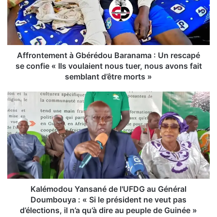
o
n
t
e
m
e
Affrontement à Gbérédou Baranama : Un rescapé
n
se confie « Ils voulaient nous tuer, nous avons fait
t
semblant d’être morts »
à
G
K
b
a
é
l
r
é
é
m
d
o
o
d
u
o
B
u
a
Y
Kalémodou Yansané de l'UFDG au Général
r
a
Doumbouya : « Si le président ne veut pas
a
n
d’élections, il n’a qu’à dire au peuple de Guinée »
n