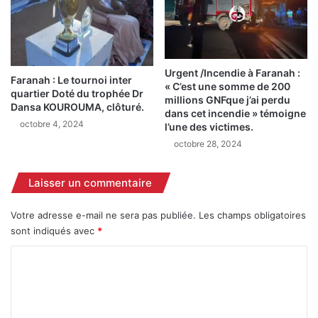
«
o
I
u
l
m
s
b
v
o
Urgent /Incendie à Faranah :
Faranah : Le tournoi inter
o
« C’est une somme de 200
u
quartier Doté du trophée Dr
u
millions GNFque j’ai perdu
y
Dansa KOUROUMA, clôturé.
dans cet incendie » témoigne
l
a
octobre 4, 2024
l’une des victimes.
a
:
i
octobre 28, 2024
«
e
S
n
i
Laisser un commentaire
t
l
n
e
Votre adresse e-mail ne sera pas publiée.
Les champs obligatoires
o
p
sont indiqués avec
*
u
r
s
é
C
t
s
o
u
i
e
d
m
r
e