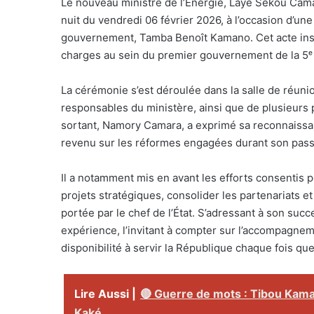
Le nouveau ministre de l’Énergie, Laye Sékou Camara
nuit du vendredi 06 février 2026, à l’occasion d’un
gouvernement, Tamba Benoît Kamano. Cet acte inst
charges au sein du premier gouvernement de la 5ᵉ
La cérémonie s’est déroulée dans la salle de réun
responsables du ministère, ainsi que de plusieurs p
sortant, Namory Camara, a exprimé sa reconnaissanc
revenu sur les réformes engagées durant son pass
Il a notamment mis en avant les efforts consentis 
projets stratégiques, consolider les partenariats et
portée par le chef de l’État. S’adressant à son suc
expérience, l’invitant à compter sur l’accompagneme
disponibilité à servir la République chaque fois que 
Lire Aussi |
🔴 Guerre de mots : Tibou Kam
Kaké