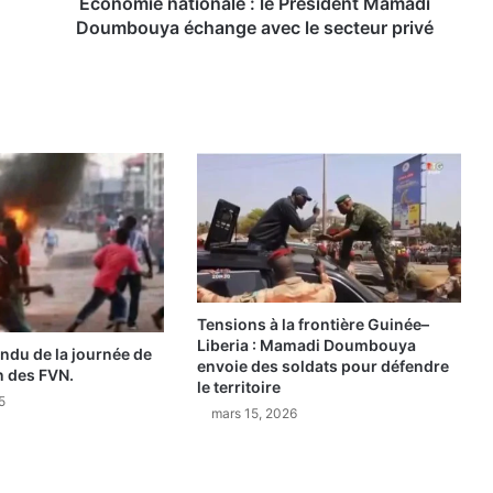
a
Économie nationale : le Président Mamadi
t
Doumbouya échange avec le secteur privé
i
o
n
a
l
e
:
l
e
P
r
é
Tensions à la frontière Guinée–
s
Liberia : Mamadi Doumbouya
i
ndu de la journée de
envoie des soldats pour défendre
d
n des FVN.
le territoire
e
5
mars 15, 2026
n
t
M
a