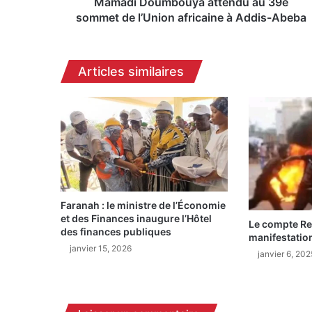
m
Mamadi Doumbouya attendu au 39e
b
sommet de l’Union africaine à Addis-Abeba
o
u
y
Articles similaires
a
a
t
t
e
n
d
u
a
Faranah : le ministre de l’Économie
u
et des Finances inaugure l’Hôtel
3
Le compte Re
des finances publiques
9
manifestatio
janvier 15, 2026
e
janvier 6, 202
s
o
m
m