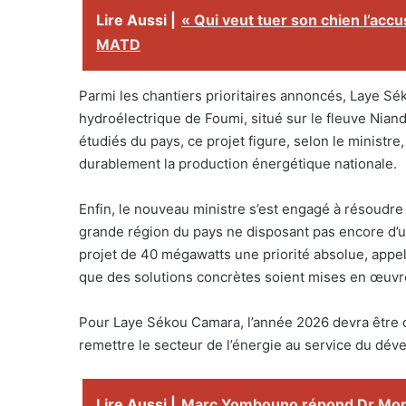
Lire Aussi |
« Qui veut tuer son chien l’accu
MATD
Parmi les chantiers prioritaires annoncés, Laye Sé
hydroélectrique de Foumi, situé sur le fleuve Niand
étudiés du pays, ce projet figure, selon le ministre,
durablement la production énergétique nationale.
Enfin, le nouveau ministre s’est engagé à résoudre l
grande région du pays ne disposant pas encore d’un
projet de 40 mégawatts une priorité absolue, appel
que des solutions concrètes soient mises en œuvre
Pour Laye Sékou Camara, l’année 2026 devra être cel
remettre le secteur de l’énergie au service du dé
Lire Aussi |
Marc Yombouno répond Dr Moris