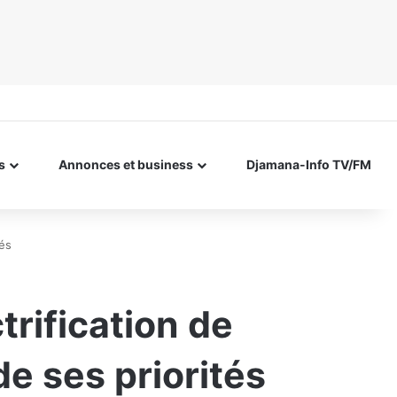
s
Annonces et business
Djamana-Info TV/FM
tés
trification de
e ses priorités