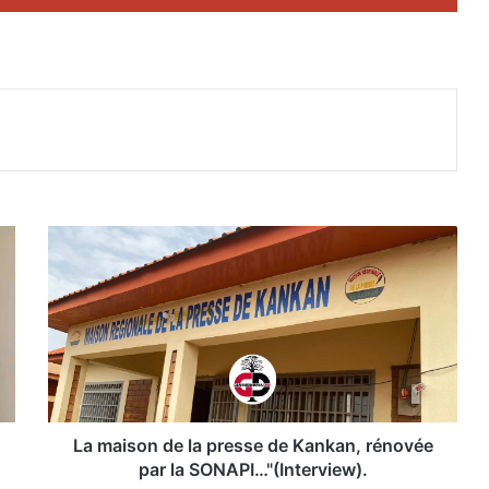
La
maison
de
la
presse
de
Kankan,
rénovée
par
la
La maison de la presse de Kankan, rénovée
SONAPI…"
par la SONAPI…"(Interview).
(Interview).