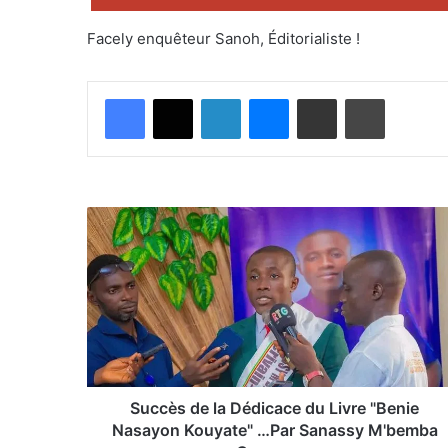
Facely enquêteur Sanoh, Éditorialiste !
Facebook
X
Linkedin
Messenger
Partager par email
Imprimer
Succès
de
la
Dédicace
du
Livre
"Benie
Nasayon
Kouyate"
…
Succès de la Dédicace du Livre "Benie
Par
Nasayon Kouyate" …Par Sanassy M'bemba
Sanassy