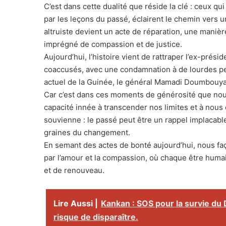
C’est dans cette dualité que réside la clé : ceux qu
par les leçons du passé, éclairent le chemin vers 
altruiste devient un acte de réparation, une maniè
imprégné de compassion et de justice.
Aujourd’hui, l’histoire vient de rattraper l’ex-prés
coaccusés, avec une condamnation à de lourdes pei
actuel de la Guinée, le général Mamadi Doumbouya
Car c’est dans ces moments de générosité que nou
capacité innée à transcender nos limites et à nou
souvienne : le passé peut être un rappel implacable, 
graines du changement.
En semant des actes de bonté aujourd’hui, nous fa
par l’amour et la compassion, où chaque être hum
et de renouveau.
Lire Aussi |
Kankan : SOS pour la survie du 
risque de disparaître.