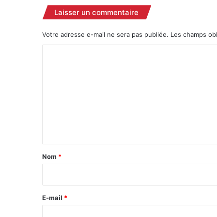
Laisser un commentaire
Votre adresse e-mail ne sera pas publiée.
Les champs obl
C
o
m
m
e
n
t
a
Nom
*
i
r
e
E-mail
*
*