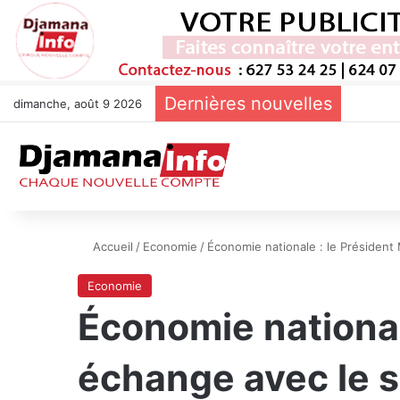
Dernières nouvelles
dimanche, août 9 2026
Accueil
/
Economie
/
Économie nationale : le Présiden
Economie
Économie nationa
échange avec le s