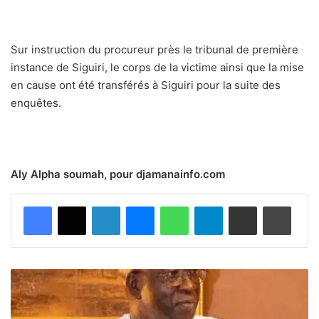
Sur instruction du procureur près le tribunal de première
instance de Siguiri, le corps de la victime ainsi que la mise
en cause ont été transférés à Siguiri pour la suite des
enquêtes.
Aly Alpha soumah, pour djamanainfo.com
Facebook
X
Linkedin
Messenger
WhatsApp
Telegram
Partager par email
Imprimer
R
é
f