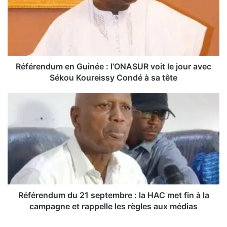
é
r
e
n
d
u
m
Référendum en Guinée : l’ONASUR voit le jour avec
e
Sékou Koureissy Condé à sa tête
n
G
R
u
é
i
f
n
é
é
r
e
e
:
n
l
d
’
u
O
m
Référendum du 21 septembre : la HAC met fin à la
N
d
campagne et rappelle les règles aux médias
A
u
S
2