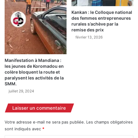
K
n
o
à
Kankan : le Colloque national
u
l
des femmes entrepreneures
r
a
rurales s’achève par la
e
c
remise des prix
i
a
février 13, 2026
s
m
s
p
y
a
Manifestation à Mandiana :
C
g
les jeunes de Koromadou en
o
n
colère bloquent la route et
n
e
paralysent les activités de la
d
e
SMM.
é
t
juillet 29, 2024
à
r
s
a
a
p
Laisser un commentaire
t
p
ê
e
Votre adresse e-mail ne sera pas publiée.
Les champs obligatoires
t
l
sont indiqués avec
*
e
l