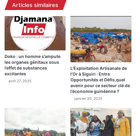
Articles similaires
U
1
R
s
v
e
o
p
i
t
t
e
l
m
e
b
j
Doko : un homme s’ampute
r
les organes génitaux sous
o
e
l’effet de substances
L’Exploitation Artisanale de
u
:
excitantes
l’Or à Siguiri : Entre
r
l
Opportunités et Défis,quel
avril 27, 2025
a
a
avenir pour ce secteur clé de
v
H
l’économie guinéenne ?
e
A
janvier 30, 2025
c
C
S
m
é
e
k
t
o
f
u
i