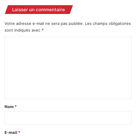
o
Laisser un commentaire
r
s
Votre adresse e-mail ne sera pas publiée.
Les champs obligatoires
d
sont indiqués avec
*
e
l
C
a
o
f
i
m
n
m
a
l
e
e
n
d
u
t
t
a
Nom
*
o
i
u
r
r
n
e
E-mail
*
o