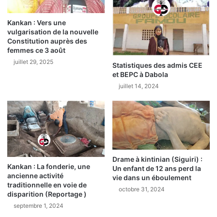
l
u
l
s
e
Kankan : Vers une
d
vulgarisation de la nouvelle
M
'
Constitution auprès des
i
u
femmes ce 3 août
s
n
juillet 29, 2025
s
e
Statistiques des admis CEE
G
d
et BEPC à Dabola
u
i
juillet 14, 2024
i
z
n
a
é
i
e
n
2
e
0
d
2
e
Drame à kintinian (Siguiri) :
4
m
Kankan : La fonderie, une
Un enfant de 12 ans perd la
.
o
ancienne activité
vie dans un éboulement
traditionnelle en voie de
r
octobre 31, 2024
disparition (Reportage )
t
s
septembre 1, 2024
l