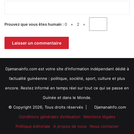
i
*
d
o
t
Prouvez que vous êtes humain :
0 + 2 =
é
d
u
t
r
o
p
Djamanainfo.com est votre site d'information indépendant dédié à
h
l’actualité guinéenne : politique, société, sport, culture et plus
é
e
encore. Restez informé en temps réel sur tout ce qui se passe en
G
Guinée et dans le Monde.
é
n
© Copyright 2026, Tous droits réservés |
DjamanaInfo.com
é
r
Conditions générales d’utilisation
Mentions légales
a
Politique éditoriale
A propos de nous
Nous contacter
l