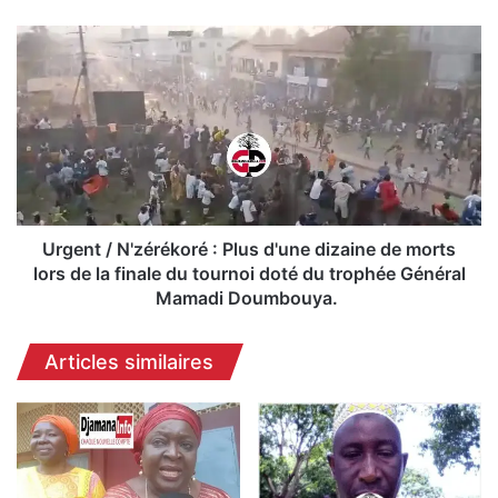
i
d
U
a
r
n
g
k
e
é
n
B
t
é
/
r
N
é
'
t
z
Urgent / N'zérékoré : Plus d'une dizaine de morts
é
é
lors de la finale du tournoi doté du trophée Général
é
r
Mamadi Doumbouya.
l
é
u
k
Articles similaires
e
o
n
r
o
é
u
:
v
P
e
l