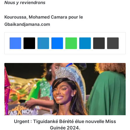
Nous y reviendrons
Kouroussa, Mohamed Camara pour le
Gbaikandjamana.com
Facebook
X
Linkedin
Messenger
WhatsApp
Telegram
Partager par email
Imprimer
U
r
g
e
n
t
:
T
i
g
Urgent : Tiguidanké Bérété élue nouvelle Miss
u
Guinée 2024.