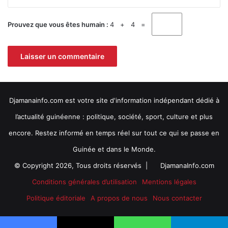
t
e
t
Prouvez que vous êtes humain :
4 + 4 =
r
e
)
Djamanainfo.com est votre site d'information indépendant dédié à
l’actualité guinéenne : politique, société, sport, culture et plus
encore. Restez informé en temps réel sur tout ce qui se passe en
Guinée et dans le Monde.
© Copyright 2026, Tous droits réservés |
DjamanaInfo.com
Conditions générales d’utilisation
Mentions légales
Politique éditoriale
A propos de nous
Nous contacter