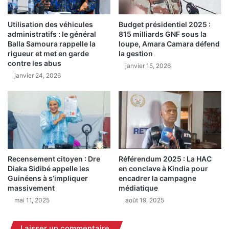
d
r
e
i
K
Utilisation des véhicules
Budget présidentiel 2025 :
:
administratifs : le général
815 milliards GNF sous la
a
l
Balla Samoura rappelle la
loupe, Amara Camara défend
n
’
rigueur et met en garde
la gestion
k
o
contre les abus
janvier 15, 2026
a
r
janvier 24, 2026
n
p
,
a
L
i
a
l
n
l
c
a
i
g
n
e
Recensement citoyen : Dre
Référendum 2025 : La HAC
é
i
Diaka Sidibé appelle les
en conclave à Kindia pour
C
l
Guinéens à s’impliquer
encadrer la campagne
o
l
massivement
médiatique
n
é
mai 11, 2025
août 19, 2025
d
g
é
a
Laisser un commentaire
,
l