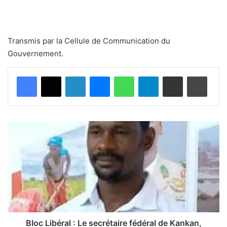
Transmis par la Cellule de Communication du
Gouvernement.
Facebook
X
Linkedin
Messenger
WhatsApp
Telegram
Partager par email
Imprimer
B
l
o
c
L
i
b
é
r
a
Bloc Libéral : Le secrétaire fédéral de Kankan,