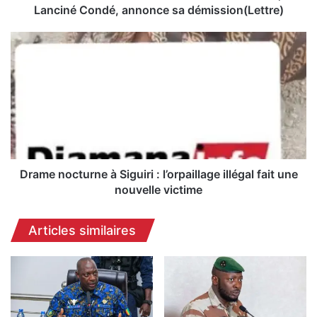
l
Lanciné Condé, annonce sa démission(Lettre)
:
L
D
e
r
s
a
e
m
c
e
r
n
é
o
t
c
a
t
i
u
Drame nocturne à Siguiri : l’orpaillage illégal fait une
r
r
nouvelle victime
e
n
f
e
Articles similaires
é
à
d
S
é
i
r
g
a
u
l
i