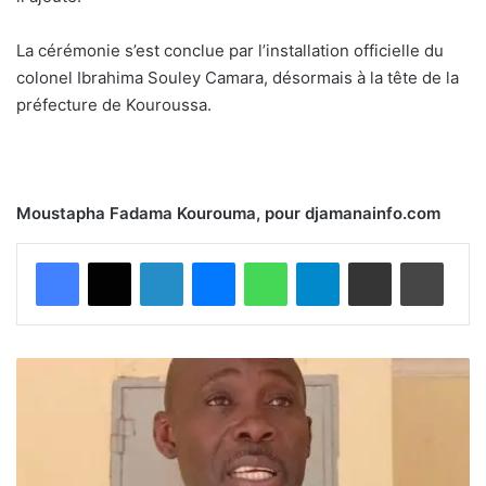
La cérémonie s’est conclue par l’installation officielle du
colonel Ibrahima Souley Camara, désormais à la tête de la
préfecture de Kouroussa.
Moustapha Fadama Kourouma, pour djamanainfo.com
Facebook
X
Linkedin
Messenger
WhatsApp
Telegram
Partager par email
Imprimer
K
a
n
k
a
n