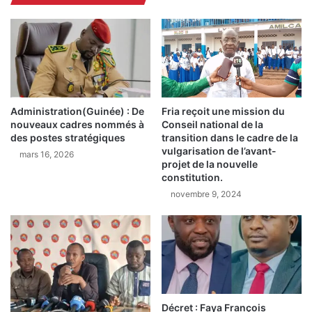
p
2
o
0
r
2
t
5
s
:
t
M
i
a
r
Fria reçoit une mission du
Administration(Guinée) : De
n
Conseil national de la
nouveaux cadres nommés à
e
d
transition dans le cadre de la
des postes stratégiques
l
j
vulgarisation de l’avant-
a
mars 16, 2026
a
projet de la nouvelle
s
n
constitution.
o
T
novembre 9, 2024
n
r
n
a
e
o
t
r
t
é
e
f
d
é
’
d
Décret : Faya François