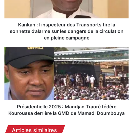
:
l
’
i
Kankan : l’inspecteur des Transports tire la
n
sonnette d’alarme sur les dangers de la circulation
s
en pleine campagne
p
e
P
c
r
t
é
e
s
u
i
r
d
d
e
e
n
s
t
T
i
Présidentielle 2025 : Mandjan Traoré fédère
r
e
Kouroussa derrière la GMD de Mamadi Doumbouya
a
l
n
l
Articles similaires
s
e