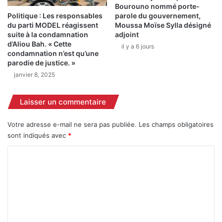
a
è
Bourouno nommé porte-
l
r
Politique : Les responsables
parole du gouvernement,
a
e
du parti MODEL réagissent
Moussa Moïse Sylla désigné
r
suite à la condamnation
adjoint
K
d’Aliou Bah. « Cette
m
o
il y a 6 jours
condamnation n’est qu’une
e
u
parodie de justice. »
s
r
janvier 8, 2025
u
o
r
u
l
s
Laisser un commentaire
e
s
s
a
Votre adresse e-mail ne sera pas publiée.
Les champs obligatoires
d
d
sont indiqués avec
*
a
e
n
r
C
g
r
o
e
i
r
è
m
s
r
m
d
e
e
l
e
l
a