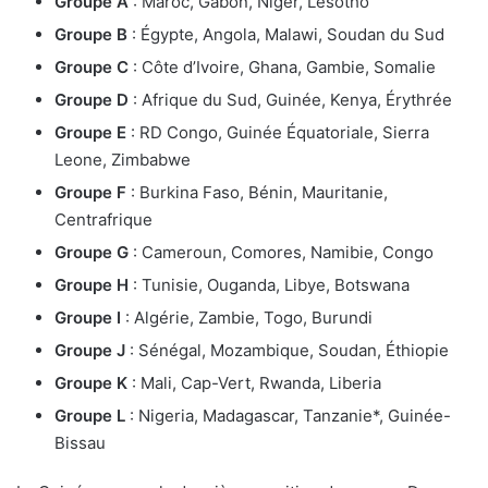
Groupe A
: Maroc, Gabon, Niger, Lesotho
Groupe B
: Égypte, Angola, Malawi, Soudan du Sud
Groupe C
: Côte d’Ivoire, Ghana, Gambie, Somalie
Groupe D
: Afrique du Sud, Guinée, Kenya, Érythrée
Groupe E
: RD Congo, Guinée Équatoriale, Sierra
Leone, Zimbabwe
Groupe F
: Burkina Faso, Bénin, Mauritanie,
Centrafrique
Groupe G
: Cameroun, Comores, Namibie, Congo
Groupe H
: Tunisie, Ouganda, Libye, Botswana
Groupe I
: Algérie, Zambie, Togo, Burundi
Groupe J
: Sénégal, Mozambique, Soudan, Éthiopie
Groupe K
: Mali, Cap-Vert, Rwanda, Liberia
Groupe L
: Nigeria, Madagascar, Tanzanie*, Guinée-
Bissau