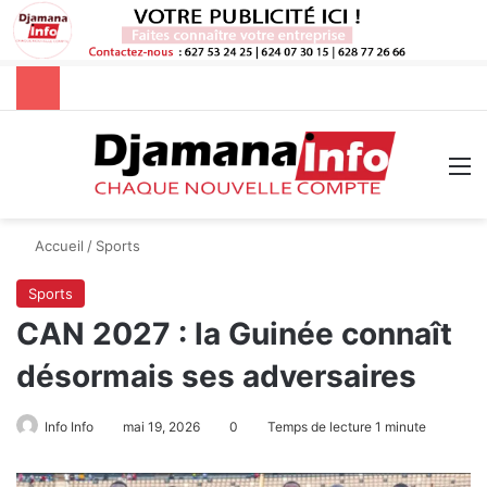
Rechercher
M
Accueil
/
Sports
Sports
CAN 2027 : la Guinée connaît
désormais ses adversaires
Info Info
mai 19, 2026
0
Temps de lecture 1 minute