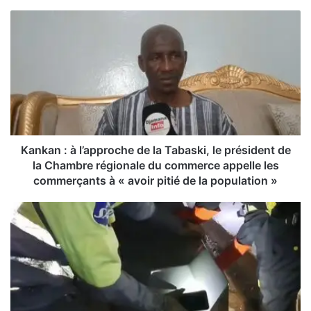
K
a
n
k
a
n
:
à
l
’
Kankan : à l’approche de la Tabaski, le président de
a
la Chambre régionale du commerce appelle les
p
commerçants à « avoir pitié de la population »
p
r
L
o
a
c
b
h
é
e
:
d
u
e
n
l