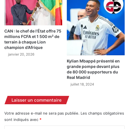
e
u
l
n
a
e
C
c
h
h
CAN : le chef de l’État offre 75
a
u
millions FCFA et 1 500 m² de
m
t
terrain à chaque Lion
b
e
champion d’Afrique
r
d
janvier 20, 2026
e
a
Kylian Mbappé présenté en
r
n
grande pompe devant plus
é
s
de 80 000 supporteurs du
g
u
Real Madrid
i
n
juillet 18, 2024
o
p
n
u
Laisser un commentaire
a
i
l
t
e
s
Votre adresse e-mail ne sera pas publiée.
Les champs obligatoires
d
à
sont indiqués avec
*
u
P