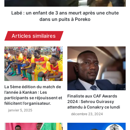
e
a
n
T
f
Labé : un enfant de 3 ans meurt après une chute
a
a
dans un puits à Poreko
b
n
a
t
Articles similaires
s
d
k
e
i
3
,
a
l
n
e
s
p
m
r
e
é
u
La 5ème édition du match de
s
r
l’année à Kankan : Les
Finaliste aux CAF Awards
i
participants se réjouissent et
t
2024 : Sehrou Guirassy
d
félicitent l’organisateur.
a
attendu à Conakry ce lundi
e
p
janvier 5, 2025
décembre 23, 2024
n
r
t
è
d
s