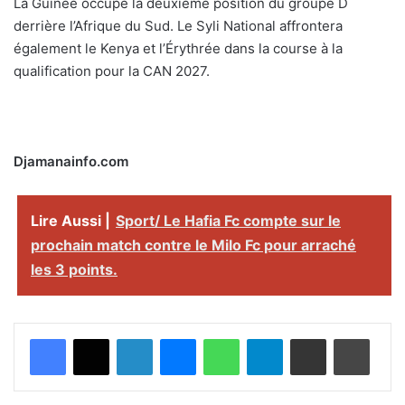
La Guinée occupe la deuxième position du groupe D
derrière l’Afrique du Sud. Le Syli National affrontera
également le Kenya et l’Érythrée dans la course à la
qualification pour la CAN 2027.
Djamanainfo.com
Lire Aussi |
Sport/ Le Hafia Fc compte sur le
prochain match contre le Milo Fc pour arraché
les 3 points.
Facebook
X
Linkedin
Messenger
WhatsApp
Telegram
Partager par email
Imprimer