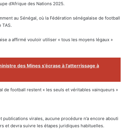
Coupe d’Afrique des Nations 2025.
amment au Sénégal, où la Fédération sénégalaise de football
e TAS.
e a affirmé vouloir utiliser « tous les moyens légaux »
inistre des Mines s’écrase à l’atterrissage à
l de football restent « les seuls et véritables vainqueurs »
t publications virales, aucune procédure n’a encore abouti
rs et devra suivre les étapes juridiques habituelles.