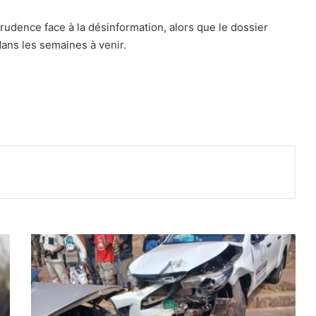
rudence face à la désinformation, alors que le dossier
ans les semaines à venir.
K
i
n
d
i
a