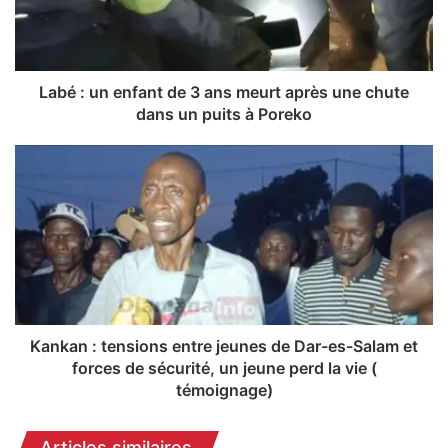
u
n
e
n
f
Labé : un enfant de 3 ans meurt après une chute
a
dans un puits à Poreko
n
t
K
d
a
e
n
3
k
a
a
n
n
s
:
m
t
e
e
u
n
Kankan : tensions entre jeunes de Dar-es-Salam et
r
s
forces de sécurité, un jeune perd la vie (
t
i
témoignage)
a
o
p
n
Articles similaires
r