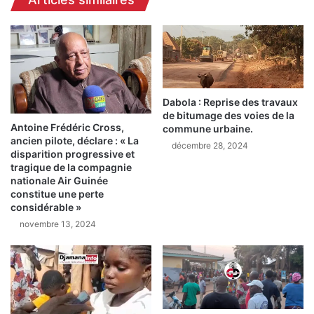
s
è
e
s
n
u
t
n
r
e
e
c
j
Dabola : Reprise des travaux
h
e
de bitumage des voies de la
u
u
Antoine Frédéric Cross,
commune urbaine.
t
n
ancien pilote, déclare : « La
décembre 28, 2024
e
e
disparition progressive et
d
s
tragique de la compagnie
a
d
nationale Air Guinée
n
e
constitue une perte
s
considérable »
D
u
a
novembre 13, 2024
n
r
p
-
u
e
i
s
t
-
s
S