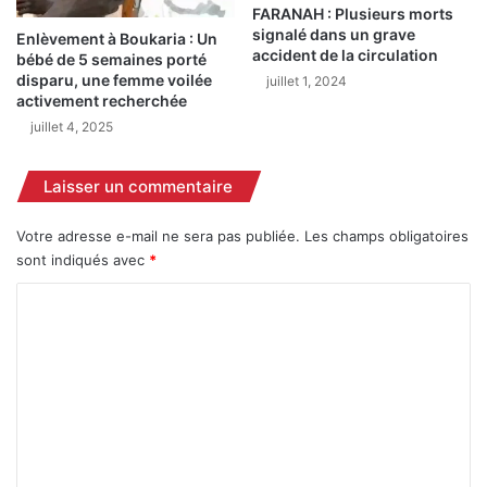
FARANAH : Plusieurs morts
à
a
signalé dans un grave
P
Enlèvement à Boukaria : Un
l
accident de la circulation
bébé de 5 semaines porté
o
a
disparu, une femme voilée
juillet 1, 2024
r
m
activement recherchée
e
e
juillet 4, 2025
k
t
o
f
o
Laisser un commentaire
r
c
Votre adresse e-mail ne sera pas publiée.
Les champs obligatoires
e
sont indiqués avec
*
s
d
C
e
o
s
é
m
c
m
u
r
e
i
n
t