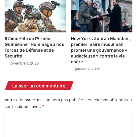
u
e
e
r
p
:
o
«
g
C
u
’
67ème Fête de l’Armée
New York : Zohran Mamdani,
i
e
Guinéenne : Hommage à nos
premier maire musulman,
n
s
Forces de Défense et de
promet une gouvernance «
o
t
Sécurité
audacieuse » contre la vie
m
l
chère
novembre 1, 2025
m
e
janvier 2, 2026
é
s
D
e
o
Laisser un commentaire
c
y
t
e
e
Votre adresse e-mail ne sera pas publiée.
Les champs obligatoires
n
u
sont indiqués avec
*
d
r
e
C
o
l
ù
o
a
l
m
F
e