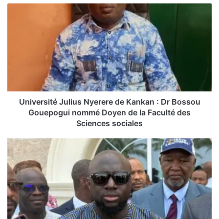
U
n
i
v
e
r
s
i
t
é
Université Julius Nyerere de Kankan : Dr Bossou
J
Gouepogui nommé Doyen de la Faculté des
u
Sciences sociales
l
i
M
u
o
s
r
N
y
y
C
e
o
r
n
e
d