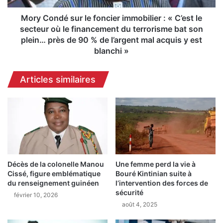
r
é
e
s
Mory Condé sur le foncier immobilier : « C’est le
d
u
secteur où le financement du terrorisme bat son
e
r
plein… près de 90 % de l’argent mal acquis y est
K
l
blanchi »
a
e
n
f
k
Articles similaires
o
a
n
n
c
:
i
D
e
r
r
B
i
o
m
s
m
Décès de la colonelle Manou
Une femme perd la vie à
s
Cissé, figure emblématique
Bouré Kintinian suite à
o
du renseignement guinéen
l’intervention des forces de
o
b
sécurité
u
i
février 10, 2026
G
août 4, 2025
l
o
i