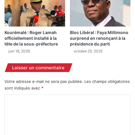
e
t
u
é
r
c
s
i
q
v
Kourémalé : Roger Lamah
Bloc Libéral : Faya Millimono
u
i
officiellement installé à la
surprend en renonçant à la
i
l
tête de la sous-préfecture
présidence du parti
v
e
juin 18, 2026
octobre 25, 2025
o
s
y
a
a
l
Laisser un commentaire
g
u
e
e
Votre adresse e-mail ne sera pas publiée.
Les champs obligatoires
r
l
sont indiqués avec
*
o
a
n
r
C
t
é
o
p
a
e
m
c
n
t
m
d
i