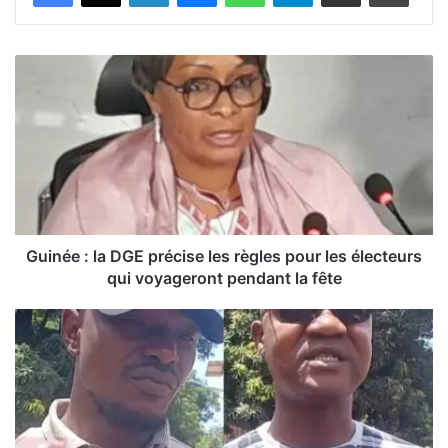
G
u
i
n
é
e
:
l
a
D
Guinée : la DGE précise les règles pour les électeurs
G
qui voyageront pendant la fête
E
p
M
r
o
é
r
c
t
i
d
s
’
e
u