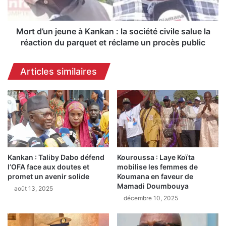
l
n
e
j
s
e
Mort d’un jeune à Kankan : la société civile salue la
r
u
réaction du parquet et réclame un procès public
è
n
g
e
Articles similaires
l
à
e
K
s
a
p
n
o
k
u
a
r
n
l
:
e
Kankan : Taliby Dabo défend
Kouroussa : Laye Koïta
l
l’OFA face aux doutes et
mobilise les femmes de
s
a
promet un avenir solide
Koumana en faveur de
é
s
Mamadi Doumbouya
l
août 13, 2025
o
décembre 10, 2025
e
c
c
i
t
é