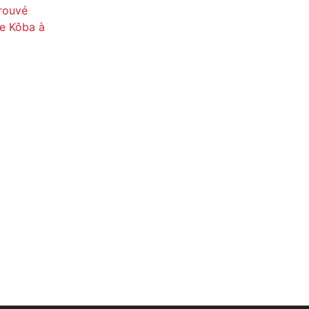
trouvé
re Kôba à