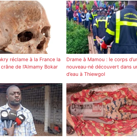
kry réclame à la France la
Drame à Mamou : le corps d’u
u crâne de l’Almamy Bokar
nouveau-né découvert dans u
d’eau à Thiewgol