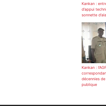
Kankan : entr
d’appui techni
sonnette d’al
Kankan : l’AG
correspondan
décennies de 
publique