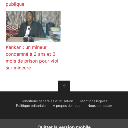
publique
Kankan : un mineur
condamné à 2 ans et 3
mois de prison pour viol
sur mineure
↑
Conditions générales d’utilisation
Mentions légales
Politique éditoriale
A propos de nous
Nous contacter
Quitter la version mobile