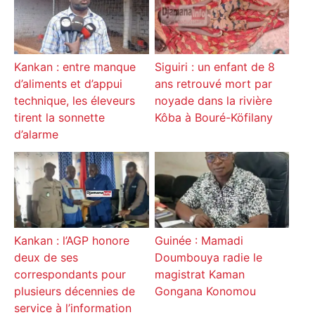
Kankan : entre manque
Siguiri : un enfant de 8
d’aliments et d’appui
ans retrouvé mort par
technique, les éleveurs
noyade dans la rivière
tirent la sonnette
Kôba à Bouré-Köfilany
d’alarme
Kankan : l’AGP honore
Guinée : Mamadi
deux de ses
Doumbouya radie le
correspondants pour
magistrat Kaman
plusieurs décennies de
Gongana Konomou
service à l’information