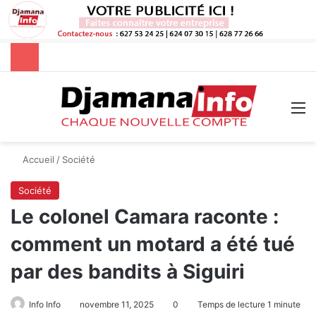
Rechercher
M
Accueil
/
Société
Société
Le colonel Camara raconte :
comment un motard a été tué
par des bandits à Siguiri
Info Info
novembre 11, 2025
0
Temps de lecture 1 minute