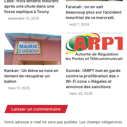
Labé : trois enfants meurent
e
o
après une chute dans une
Faranah : on en sait
s
fosse septique à Touny
n
beaucoup plus sur l’accident
a
meurtrier de ce mercredi.
d
septembre 15, 2025
u
e
août 7, 2024
x
c
e
h
n
a
s
n
e
v
i
r
g
e
n
Kankan : Un élève se noie en
Guinée : l’ARPT met en garde
a
a
tentant de récupérer un
contre la prolifération des «
u
n
ballon
Wi-Fi zone » illégales et
t
t
annonce des sanctions
mars 17, 2025
o
s
mars 30, 2026
u
d
r
e
d
s
Laisser un commentaire
u
z
l
o
Votre adresse e-mail ne sera pas publiée.
Les champs obligatoires
y
n