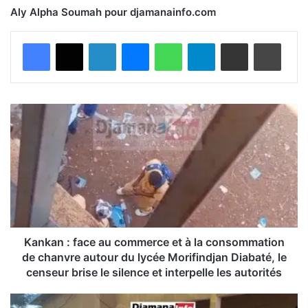
Aly Alpha Soumah pour djamanainfo.com
Facebook
X
Linkedin
Messenger
WhatsApp
Telegram
Partager par email
Imprimer
K
a
n
k
a
n
:
f
a
c
Kankan : face au commerce et à la consommation
e
de chanvre autour du lycée Morifindjan Diabaté, le
a
censeur brise le silence et interpelle les autorités
u
c
F